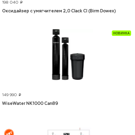
198 040
p
Оксидайзер с умягчителем 2,0 Clack CI (Birm Dowex)
149 990
p
WiseWater NK1000 Can89