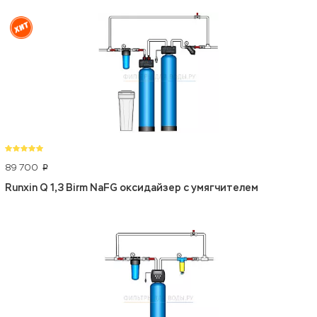
89 700
p
Runxin Q 1,3 Birm NaFG оксидайзер с умягчителем