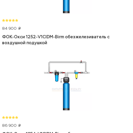
84 900
p
ФОК-Окси 1252-V1CIDM-Birm обезжелезиватель с
воздушной подушкой
86 900
p