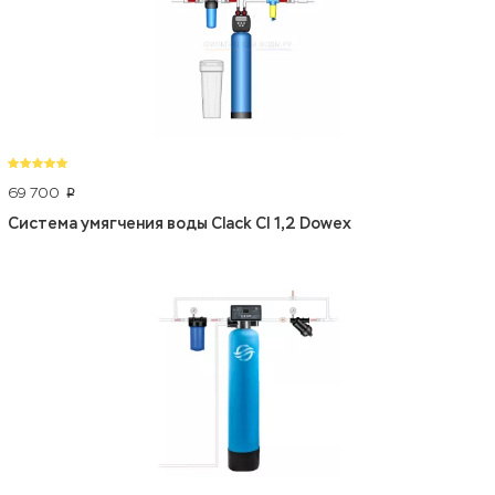
69 700
p
Система умягчения воды Clack CI 1,2 Dowex