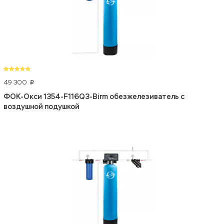
49 300
p
ФОК-Окси 1354-F116Q3-Birm обезжелезиватель с
воздушной подушкой