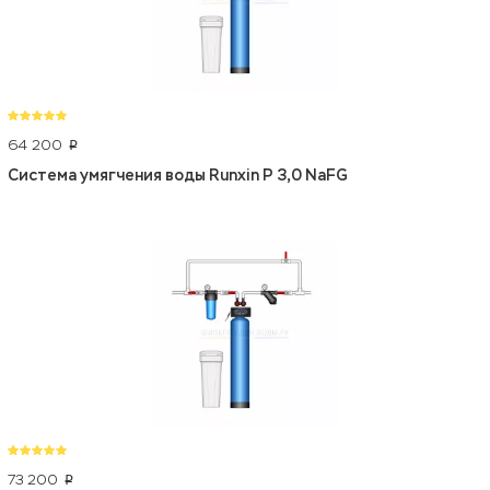
64 200
p
Система умягчения воды Runxin P 3,0 NaFG
73 200
p