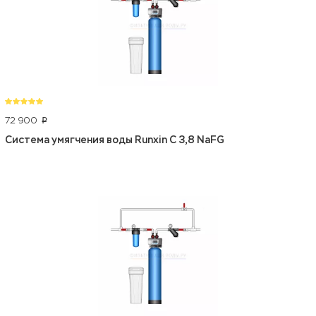
72 900
p
Система умягчения воды Runxin C 3,8 NaFG