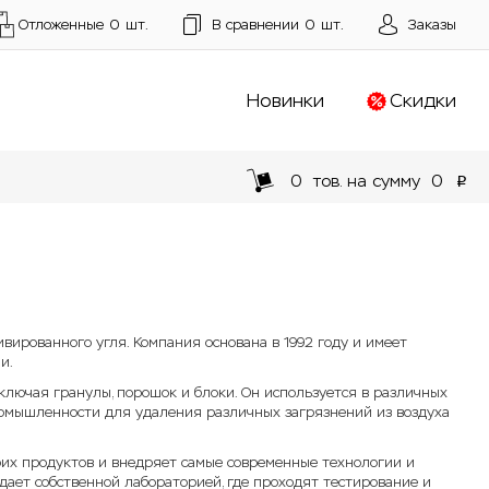
Отложенные
0
шт.
В сравнении
0
шт.
Заказы
Новинки
Скидки
0
тов. на сумму
0
p
вированного угля. Компания основана в 1992 году и имеет
и.
лючая гранулы, порошок и блоки. Он используется в различных
промышленности для удаления различных загрязнений из воздуха
их продуктов и внедряет самые современные технологии и
дает собственной лабораторией, где проходят тестирование и