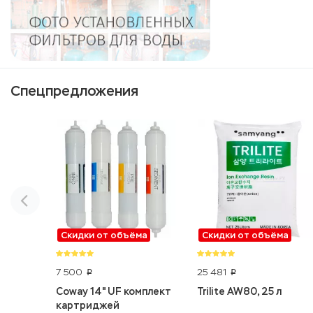
Спецпредложения
Скидки от объёма
Скидки от объёма
7 500
25 481
p
p
Coway 14" UF комплект
Trilite AW80, 25 л
картриджей