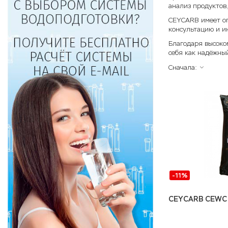
анализ продуктов,
CEYCARB имеет оп
консультацию и и
Благодаря высоко
себя как надёжны
Сначала:
-11%
CEYCARB CEWC 1