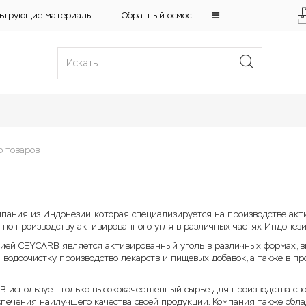
ьтрующие материалы
Обратный осмос
р товаров
мпания из Индонезии, которая специализируется на производстве акти
 по производству активированного угля в различных частях Индонези
ией CEYCARB является активированный уголь в различных формах, вк
 водоочистку, производство лекарств и пищевых добавок, а также в 
 использует только высококачественный сырье для производства сво
спечения наилучшего качества своей продукции. Компания также обла