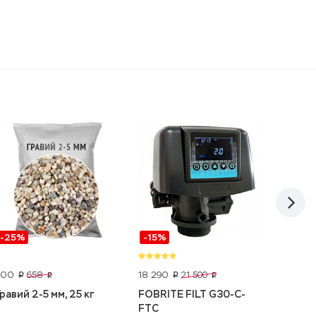
-25%
-15%
-5%
500
18 290
1 150
658
21 500
p
p
p
p
p
Гравий 2-5 мм, 25 кг
FOBRITE FILT G30-C-
Гидроа
FTC