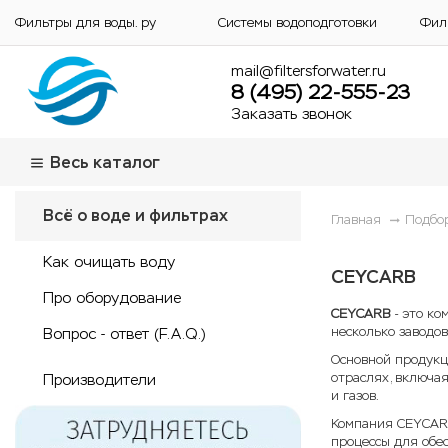
Фильтры для воды. ру
Системы водоподготовки
Фил
mail@filtersforwater.ru
8 (495) 22-555-23
Заказать звонок
Весь каталог
Всё о воде и фильтрах
Главная
Подбо
Как очищать воду
CEYCARB
Про оборудование
CEYCARB
- это ко
несколько заводов
Вопрос - ответ (F.A.Q.)
Основной продукц
отраслях, включая
Производители
и газов.
Компания CEYCARB
процессы для обе