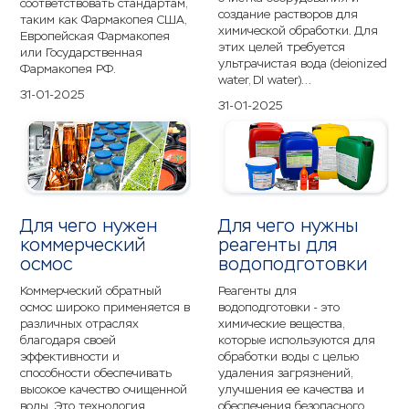
соответствовать стандартам,
создание растворов для
таким как Фармакопея США,
химической обработки. Для
Европейская Фармакопея
этих целей требуется
или Государственная
ультрачистая вода (deionized
Фармакопея РФ.
water, DI water)...
31-01-2025
31-01-2025
Для чего нужен
Для чего нужны
коммерческий
реагенты для
осмос
водоподготовки
Коммерческий обратный
Реагенты для
осмос широко применяется в
водоподготовки - это
различных отраслях
химические вещества,
благодаря своей
которые используются для
эффективности и
обработки воды с целью
способности обеспечивать
удаления загрязнений,
высокое качество очищенной
улучшения ее качества и
воды. Это технология,
обеспечения безопасного