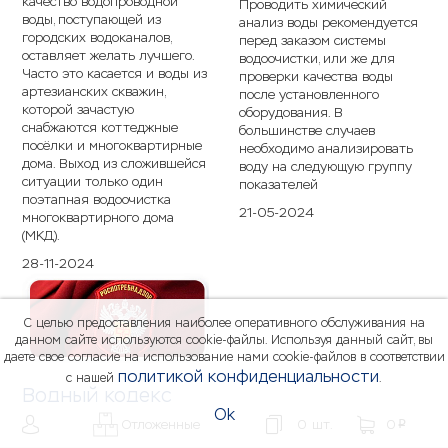
качество водопроводной
Проводить химический
воды, поступающей из
анализ воды рекомендуется
городских водоканалов,
перед заказом системы
оставляет желать лучшего.
водоочистки, или же для
Часто это касается и воды из
проверки качества воды
артезианских скважин,
после установленного
которой зачастую
оборудования. В
снабжаются коттеджные
большинстве случаев
посёлки и многоквартирные
необходимо анализировать
дома. Выход из сложившейся
воду на следующую группу
ситуации только один
показателей
поэтапная водоочистка
21-05-2024
многоквартирного дома
(МКД).
28-11-2024
С целью предоставления наиболее оперативного обслуживания на
данном сайте используются cookie-файлы. Используя данный сайт, вы
даете свое согласие на использование нами cookie-файлов в соответствии
политикой конфиденциальности
с нашей
.
Водный кодекс
Ok
РФ, Закон о
Отложенные
0
шт.
0
шт.
0
p
питьевой воде,