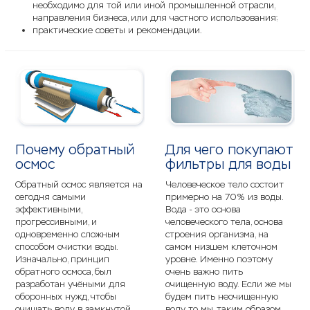
необходимо для той или иной промышленной отрасли,
направления бизнеса, или для частного использования;
практические советы и рекомендации.
Почему обратный
Для чего покупают
осмос
фильтры для воды
Обратный осмос является на
Человеческое тело состоит
сегодня самыми
примерно на 70% из воды.
эффективными,
Вода - это основа
прогрессивными, и
человеческого тела, основа
одновременно сложным
строения организма, на
способом очистки воды.
самом низшем клеточном
Изначально, принцип
уровне. Именно поэтому
обратного осмоса, был
очень важно пить
разработан учёными для
очищенную воду. Если же мы
оборонных нужд, чтобы
будем пить неочищенную
очищать воду в замкнутой
воду, то мы, таким образом,