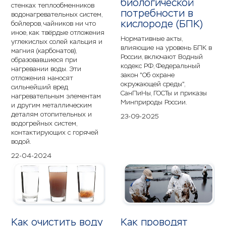
биологической
стенках теплообменников
потребности в
водонагревательных систем,
кислороде (БПК)
бойлеров, чайников ни что
иное, как твёрдые отложения
Нормативные акты,
углекислых солей кальция и
влияющие на уровень БПК в
магния (карбонатов),
России, включают Водный
образовавшиеся при
кодекс РФ, Федеральный
нагревании воды. Эти
закон "Об охране
отложения наносят
окружающей среды",
сильнейший вред
СанПиНы, ГОСТы и приказы
нагревательным элементам
Минприроды России.
и другим металлическим
деталям отопительных и
23-09-2025
водогрейных систем,
контактирующих с горячей
водой.
22-04-2024
Как очистить воду
Как проводят