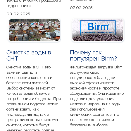
технологических процессов и
гидропоники.
07-02-2025
08-02-2025
Очистка воды в
Почему так
СНТ
популярен Birm?
Очистка воды в СНТ это
Фильтрующая загрузка Birm
важный шаг для
заслужила свою
обеспечения комфорта и
популярность благодаря
безопасности жителей.
высокой эффективности,
Выбор системы зависит от
экономичности и простоте
качества воды, объемов
обслуживания. Она идеально
потребления и бюджета. При
подходит для удаления
правильном подходе можно
железа и марганца из воды
организовать как
без использования
индивидуальные, так и
химических реагентов, что
централизованные системы
делает ее экологически
очистки, которые будут
безопасным выбором.
надежно работать долгие