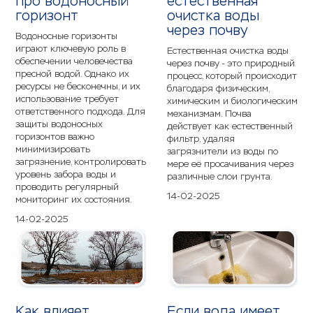
про водоносный
естественная
горизонт
очистка воды
через почву
Водоносные горизонты
играют ключевую роль в
Естественная очистка воды
обеспечении человечества
через почву - это природный
пресной водой. Однако их
процесс, который происходит
ресурсы не бесконечны, и их
благодаря физическим,
использование требует
химическим и биологическим
ответственного подхода. Для
механизмам. Почва
защиты водоносных
действует как естественный
горизонтов важно
фильтр, удаляя
минимизировать
загрязнители из воды по
загрязнение, контролировать
мере её просачивания через
уровень забора воды и
различные слои грунта.
проводить регулярный
14-02-2025
мониторинг их состояния.
14-02-2025
Как влияет
Если вода имеет