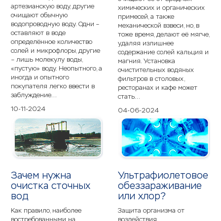
артезианскую воду, другие
химических и органических
очищают обычную
примесей, а также
водопроводную воду. Одни –
механической взвеси, но, в
оставляют в воде
тоже время, делают её мягче,
определённое количество
удаляя излишнее
солей и микрофлоры, другие
содержание солей кальция и
– лишь молекулу воды,
магния. Установка
«пустую» воду. Неопытного, а
очистительных водяных
иногда и опытного
фильтров в столовых,
покупателя легко ввести в
ресторанах и кафе может
заблуждение...
стать...
10-11-2024
04-06-2024
Зачем нужна
Ультрафиолетовое
очистка сточных
обеззараживание
вод
или хлор?
Как правило, наиболее
Защита организма от
востребованными на
воздействия