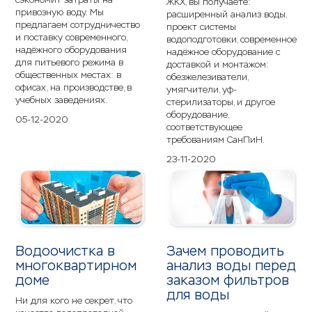
ЖКХ, вы получаете:
привозную воду. Мы
расширенный анализ воды,
предлагаем сотрудничество
проект системы
и поставку современного,
водоподготовки, современное
надёжного оборудования
надёжное оборудование с
для питьевого режима в
доставкой и монтажом:
общественных местах: в
обезжелезиватели,
офисах, на производстве, в
умягчители, уф-
учебных заведениях.
стерилизаторы, и другое
оборудование,
05-12-2020
соответствующее
требованиям СанПиН.
23-11-2020
Водоочистка в
Зачем проводить
многоквартирном
анализ воды перед
доме
заказом фильтров
для воды
Ни для кого не секрет, что