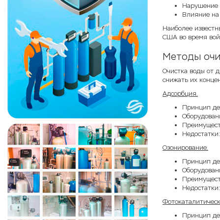
Нарушение 
Влияние на 
Наиболее известны
США во время вой
Методы очи
Очистка воды от д
снижать их конце
Адсорбция.
Принцип дей
Оборудован
Преимуществ
Недостатки
Озонирование.
Принцип дей
Оборудовани
Преимущест
Недостатки:
Фотокаталитическ
Принцип дей