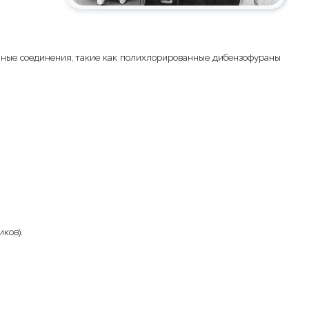
енные соединения, такие как полихлорированные дибензофураны
ков).