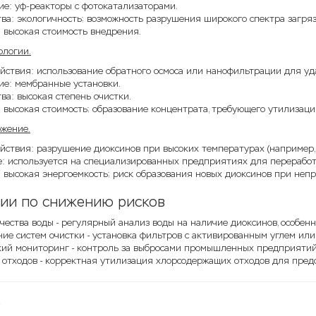
е: уф-реакторы с фотокатализаторами.
ва: экологичность; возможность разрушения широкого спектра загря
 высокая стоимость внедрения.
ологии.
йствия: использование обратного осмоса или нанофильтрации для уд
ие: мембранные установки.
а: высокая степень очистки.
 высокая стоимость; образование концентрата, требующего утилизаци
ожение.
ствия: разрушение диоксинов при высоких температурах (например, в
: используется на специализированных предприятиях для перерабо
 высокая энергоемкость; риск образования новых диоксинов при неп
ии по снижению рисков
чества воды - регулярный анализ воды на наличие диоксинов, особен
ие систем очистки - установка фильтров с активированным углем ил
кий мониторинг - контроль за выбросами промышленных предприятий
 отходов - корректная утилизация хлорсодержащих отходов для пред
е