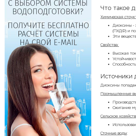
Что такое 
Химическая струк
Диоксины -
(ПХДФ) и п
Эти веществ
Свойства:
Высокая ток
Устойчивост
Способность
Источники 
Диоксины попадаю
Промышленные вы
Производств
Сжигание му
Сельское хозяйст
Использова
Сточные воды
: