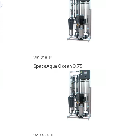
231 218
p
SpaceAqua Ocean 0,75
242 576
p