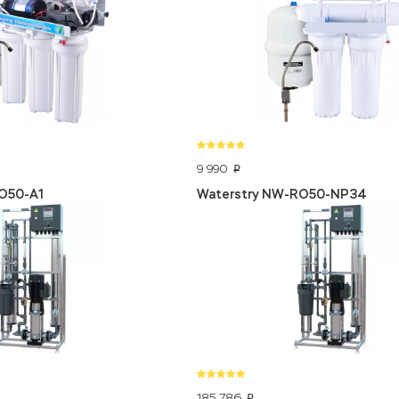
9 990
p
O50-A1
Waterstry NW-RO50-NP34
185 786
p