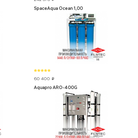
SpaceAqua Ocean 1,00
60 400
p
Aquapro ARO-400G