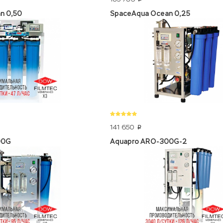
n 0,50
SpaceAqua Ocean 0,25
141 650
p
00G
Aquapro ARO-300G-2