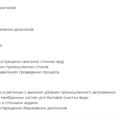
знителей.
аления диоксинов.
и.
 процессе сжигания сточных вод).
тки промышленных стоков.
равильном проведении процесса.
но в регионах с высоким уровнем промышленного загрязнения.
и мембранных систем для бытовой очистки воды.
 и сточными водами.
отвращения образования диоксинов.