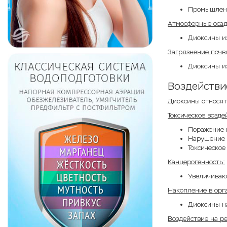
Промышленн
Атмосферные оса
Диоксины из
Загрязнение почв
Диоксины из
Воздействи
Диоксины относят
Токсическое возде
Поражение 
Нарушение 
Токсическое
Канцерогенность:
Увеличиваю
Накопление в орг
Диоксины на
Воздействие на р