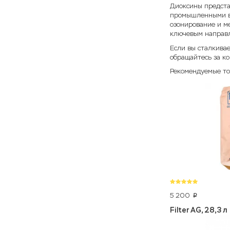
Диоксины предста
промышленными вы
озонирование и м
ключевым направл
Если вы сталкивае
обращайтесь за к
Рекомендуемые т
5 200
p
Filter AG, 28,3 л