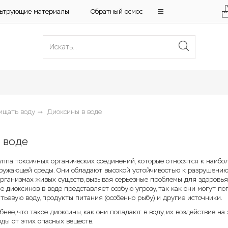
ьтрующие материалы
Обратный осмос
ищать воду
Диоксины в воде
 воде
руппа токсичных органических соединений, которые относятся к наибо
ружающей среды. Они обладают высокой устойчивостью к разрушению
организмах живых существ, вызывая серьезные проблемы для здоровья
е диоксинов в воде представляет особую угрозу, так как они могут по
тьевую воду, продукты питания (особенно рыбу) и другие источники.
нее, что такое диоксины, как они попадают в воду, их воздействие на
ды от этих опасных веществ.