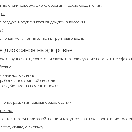
ые стоки, содержащие хлорорганические соединения.
дки
:
 воздуха могут смываться дождем в водоемы.
ы
:
 почвы могут вымываться в грунтовые воды.
е диоксинов на здоровье
ся к группе канцерогенов и оказывают следующие негативные эффек
йствие:
иммунной системы.
работы эндокринной системы.
 воздействие на печень и почки.
т риск развития раковых заболеваний.
анизме:
капливаются в жировой ткани и могут оставаться в организме годам
епродуктивную систему: