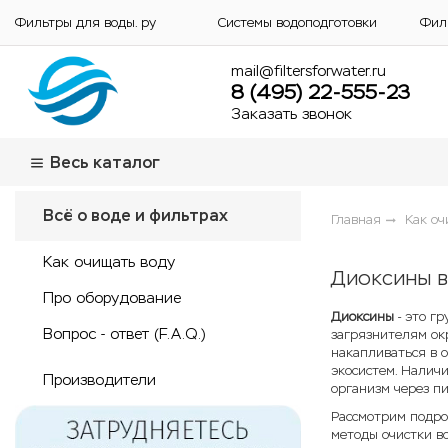
Фильтры для воды. ру
Системы водоподготовки
Фил
mail@filtersforwater.ru
8 (495) 22-555-23
Заказать звонок
Весь каталог
Всё о воде и фильтрах
Главная
Как оч
Как очищать воду
Диоксины в
Про оборудование
Диоксины
- это г
Вопрос - ответ (F.A.Q.)
загрязнителям ок
накапливаться в 
экосистем. Наличи
Производители
организм через пи
Рассмотрим подроб
методы очистки во