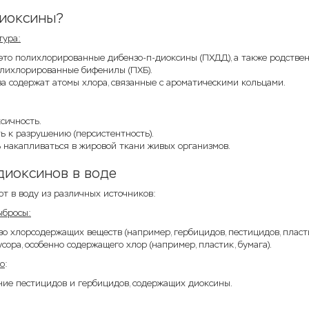
диоксины?
тура:
 это полихлорированные дибензо-п-диоксины (ПХДД), а также родств
олихлорированные бифенилы (ПХБ).
а содержат атомы хлора, связанные с ароматическими кольцами.
сичность.
ь к разрушению (персистентность).
 накапливаться в жировой ткани живых организмов.
диоксинов в воде
т в воду из различных источников:
бросы:
о хлорсодержащих веществ (например, гербицидов, пестицидов, пласти
сора, особенно содержащего хлор (например, пластик, бумага).
во
:
ние пестицидов и гербицидов, содержащих диоксины.