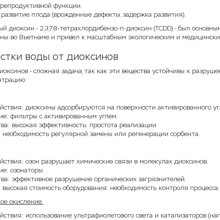
репродуктивной функции.
развитие плода (врожденные дефекты, задержка развития).
й диоксин - 2,3,7,8-тетрахлордибензо-п-диоксин (TCDD) - был основн
ны во Вьетнаме и привел к масштабным экологическим и медицински
стки воды от диоксинов
иоксинов - сложная задача, так как эти вещества устойчивы к разру
нтрацию:
ствия: диоксины адсорбируются на поверхности активированного угл
ие: фильтры с активированным углем.
а: высокая эффективность; простота реализации.
: необходимость регулярной замены или регенерации сорбента.
ствия: озон разрушает химические связи в молекулах диоксинов.
е: озонаторы.
ва: эффективное разрушение органических загрязнителей.
 высокая стоимость оборудования; необходимость контроля процесса.
ое окисление.
ствия: использование ультрафиолетового света и катализаторов (на