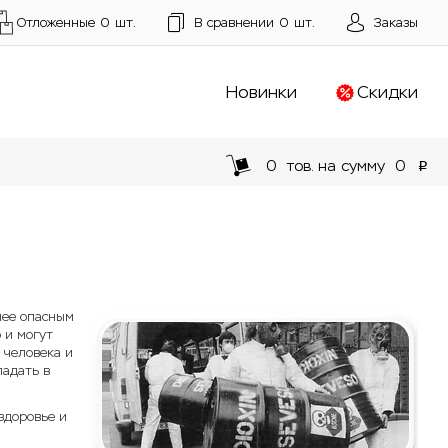
Отложенные
0
шт.
В сравнении
0
шт.
Заказы
Новинки
Скидки
0
тов. на сумму
0
p
лее опасным
 и могут
 человека и
падать в
 здоровье и