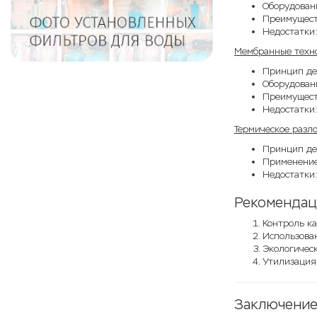
Оборудовани
Преимущест
Недостатки:
Мембранные техн
Принцип де
Оборудован
Преимуществ
Недостатки:
Термическое разл
Принцип дей
Применение
Недостатки:
Рекомендац
Контроль ка
Использован
Экологичес
Утилизация
Заключени