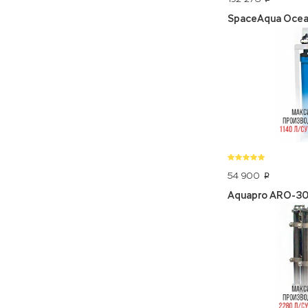
SpaceAqua Ocea
54 900
p
Aquapro ARO-3