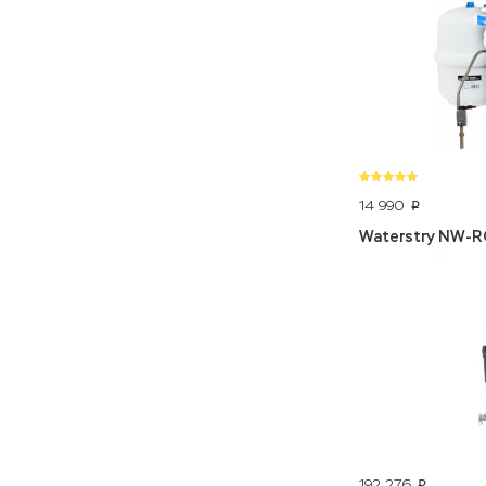
14 990
p
Waterstry NW-R
192 276
p