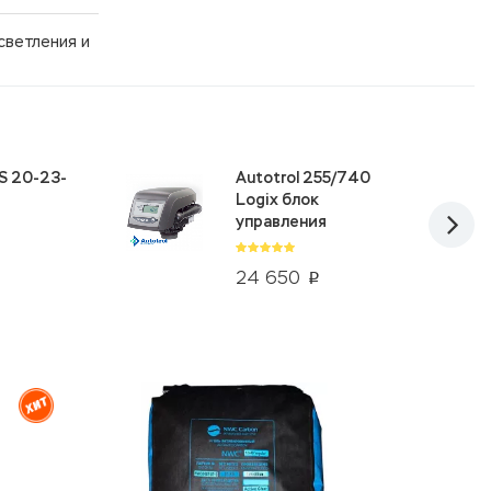
светления и
S 20-23-
Autotrol 255/740
Logix блок
управления
24 650
p