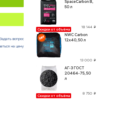
SpaceCarbon B,
50 л
18 144
p
Скидки от объёма
NWC Carbon
Задать вопрос
12x40, 50 л
аться на цену
13 000
p
АГ-3 ГОСТ
20464-75, 50
л
8 750
p
Скидки от объёма