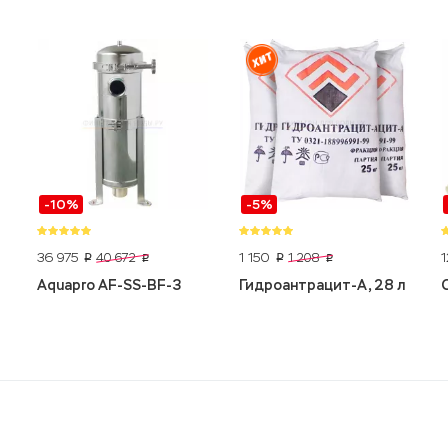
-10%
-5%
36 975
1 150
40 672
1 208
p
p
p
p
Aquapro AF-SS-BF-3
Гидроантрацит-А, 28 л