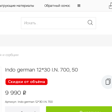
ьтрующие материалы
Обратный осмос
я и сорбции
Indo german 12*30 I.N. 700, 50
Скидки от объёма
9 990
p
Артикул
:
Indo german 12*30 I.N. 700