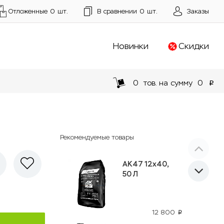
Отложенные
0
шт.
В сравнении
0
шт.
Заказы
Новинки
Скидки
0
тов. на сумму
0
p
Рекомендуемые товары
AK47 12x40,
50 Л
12 800
p