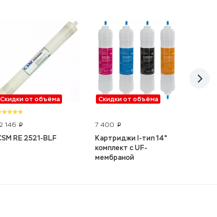
Скидки от объёма
Скидки от объёма
Скидк
AWT R
12 146
7 400
p
p
CSM RE 2521-BLF
Картриджи I-тип 14"
комплект с UF-
мембраной