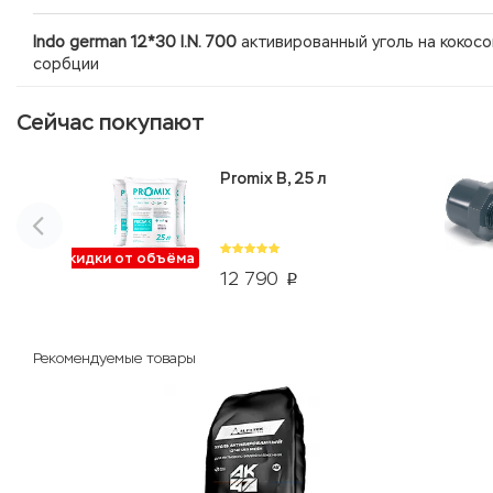
Indo german 12*30 I.N. 700
активированный уголь на кокосо
сорбции
Сейчас покупают
Promix B, 25 л
Скидки от объёма
12 790
p
Рекомендуемые товары