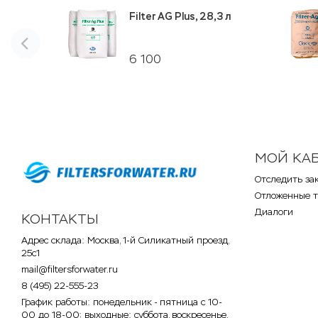
Filter AG Plus, 28,3 л
6 100
МОЙ КА
Отследить за
Отложенные 
Диалоги
КОНТАКТЫ
Адрес склада: Москва, 1-й Силикатный проезд,
25с1
mail@filtersforwater.ru
8 (495) 22-555-23
График работы: понедельник - пятница с 10-
00 до 18-00; выходные: суббота, воскресенье,