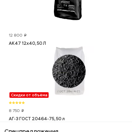
12 800
p
AK47 12x40, 50 Л
Скидки от объёма
8 750
p
АГ-3 ГОСТ 20464-75, 50 л
Спецпредложения