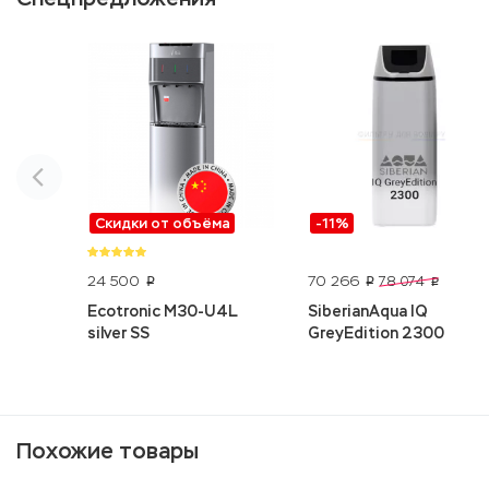
Скидки от объёма
-11%
24 500
70 266
78 074
p
p
p
Ecotronic M30-U4L
SiberianAqua IQ
silver SS
GreyEdition 2300
Похожие товары