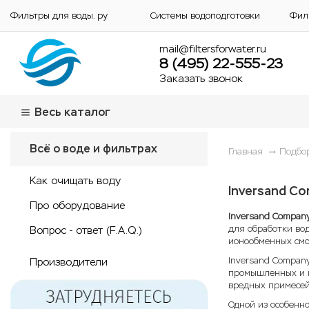
Фильтры для воды. ру
Системы водоподготовки
Фил
mail@filtersforwater.ru
8 (495) 22-555-23
Заказать звонок
Весь каталог
Всё о воде и фильтрах
Главная
Подбо
Как очищать воду
Inversand C
Про оборудование
Inversand Compan
для обработки вод
Вопрос - ответ (F.A.Q.)
ионообменных смо
Inversand Company
Производители
промышленных и к
вредных примесей
Одной из особенно