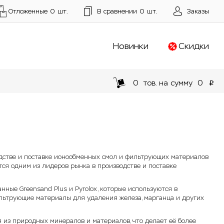
Отложенные
0
шт.
В сравнении
0
шт.
Заказы
Новинки
Скидки
0
тов. на сумму
0
p
одстве и поставке ионообменных смол и фильтрующих материалов
тся одним из лидеров рынка в производстве и поставке
ные Greensand Plus и Pyrolox, которые используются в
льтрующие материалы для удаления железа, марганца и других
я из природных минералов и материалов, что делает её более