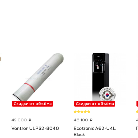
Скидки от объёма
Скидки от объёма
49 000
46 100
p
p
Vontron ULP32-8040
Ecotronic A62-U4L
Black