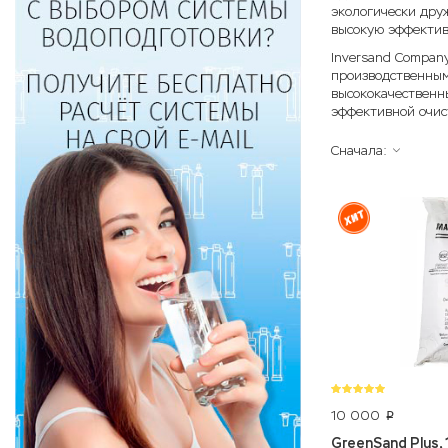
экологически дру
высокую эффектив
Inversand Compan
производственным
высококачественн
эффективной очис
Сначала:
10 000
p
GreenSand Plus, 