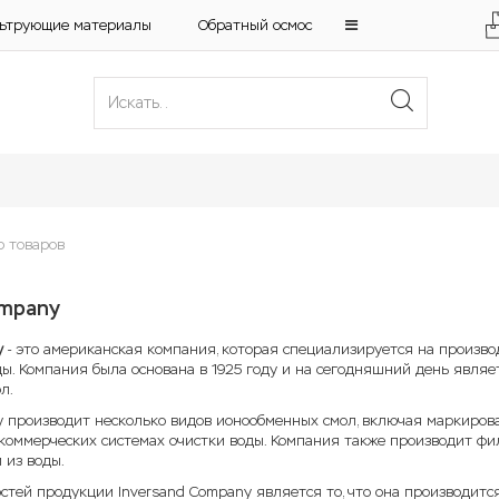
ьтрующие материалы
Обратный осмос
р товаров
ompany
y
- это американская компания, которая специализируется на произв
ы. Компания была основана в 1925 году и на сегодняшний день являе
л.
 производит несколько видов ионообменных смол, включая маркирован
оммерческих системах очистки воды. Компания также производит фи
 из воды.
стей продукции Inversand Company является то, что она производитс