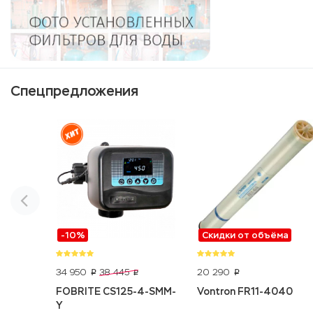
Спецпредложения
-10%
Скидки от объёма
34 950
20 290
38 445
p
p
p
FOBRITE CS125-4-SMM-
Vontron FR11-4040
Y