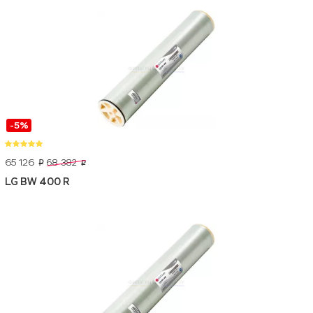
-5%
65 126
68 382
p
p
LG BW 400 R