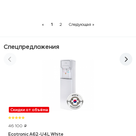
Previous
Next
«
1
2
Следующая »
Спецпредложения
Скидки от объёма
46 100
p
Ecotronic A62-U4L White