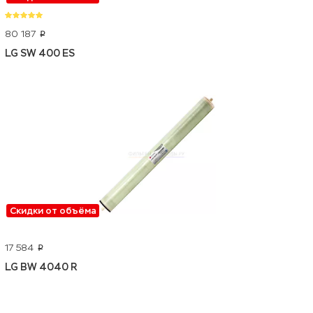
80 187
p
LG SW 400 ES
Скидки от объёма
17 584
p
LG BW 4040 R