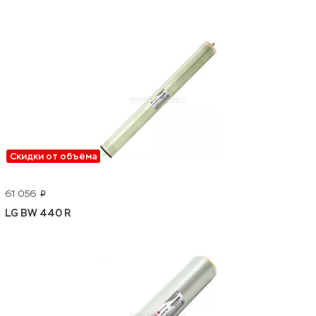
Скидки от объёма
61 056
p
LG BW 440 R