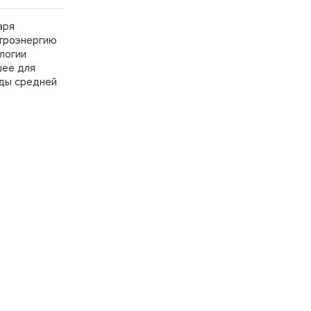
69 450
p
аря
Скидки от объёма
ктроэнергию
Vontron SW
логии
8040LE-400
шее для
оды средней
65 900
p
Скидки от объёма
Vontron
ULP12-8040
52 898
p
Скидки от объёма
Vontron SW21-
8040
62 684
p
Скидки от объёма
LG BW 400 R