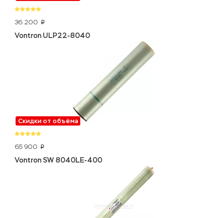
36 200
p
Vontron ULP22-8040
Скидки от объёма
65 900
p
Vontron SW 8040LE-400