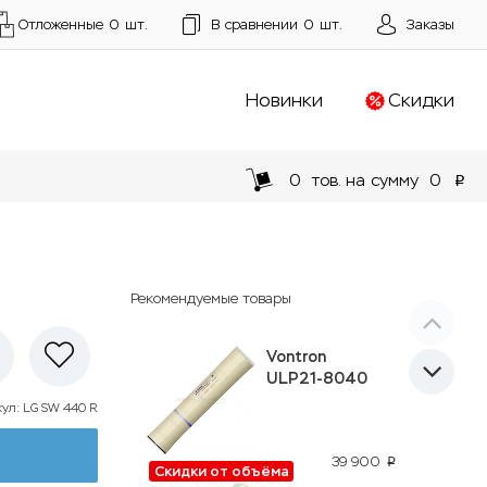
Отложенные
0
шт.
В сравнении
0
шт.
Заказы
Новинки
Скидки
0
тов. на сумму
0
p
Рекомендуемые товары
Vontron
ULP21-8040
кул
:
LG SW 440 R
39 900
p
Скидки от объёма