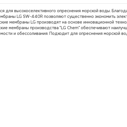
ся для высокоселективного опреснения морской воды. Благод
мембраны LG SW-440R позволяют существенно экономить эле
кие мембраны LG производят на основе инновационной техно
ские мембраны производства "LG Chem" обеспечивают наилуч
емости и обессоливания. Подходит для опреснения морской в