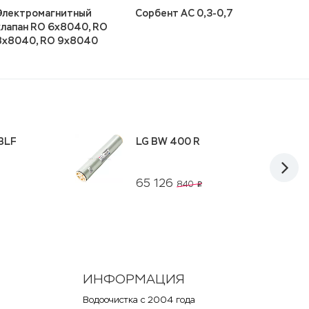
Электромагнитный
Сорбент АС 0,3-0,7
LG BW
клапан RO 6x8040, RO
8x8040, RO 9x8040
BLF
LG BW 400 R
65 126
840
p
ИНФОРМАЦИЯ
Водоочистка с 2004 года