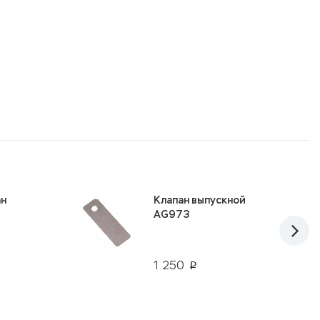
65 126
68 382
p
p
-5%
LG SW 400 R
80 187
p
Скидки от объёма
ан
Клапан выпускной
AG973
1 250
p