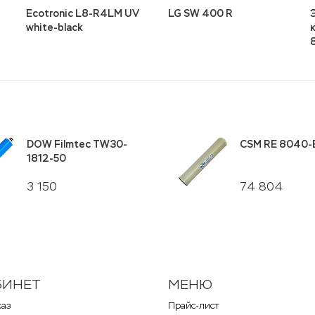
Ecotronic L8-R4LM UV
LG SW 400 R
white-black
DOW Filmtec TW30-
CSM RE 8040-
1812-50
3 150
74 804
БИНЕТ
МЕНЮ
каз
Прайс-лист