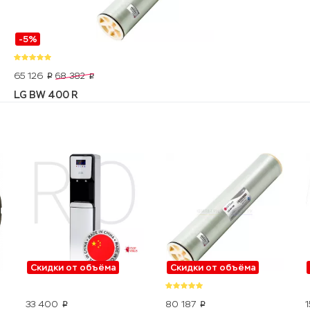
-5%
65 126
68 382
p
p
LG BW 400 R
Скидки от объёма
Скидки от объёма
33 400
80 187
p
p