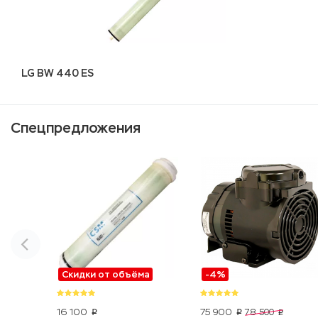
LG BW 440 ES
Спецпредложения
Скидки от объёма
-4%
16 100
75 900
78 500
p
p
p