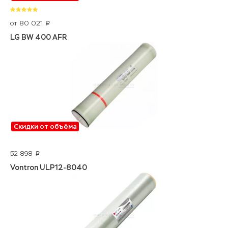
от 80 021
p
LG BW 400 AFR
Скидки от объёма
52 898
p
Vontron ULP12-8040