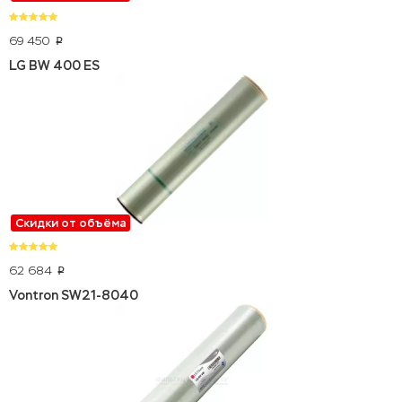
69 450
p
LG BW 400 ES
Скидки от объёма
62 684
p
Vontron SW21-8040