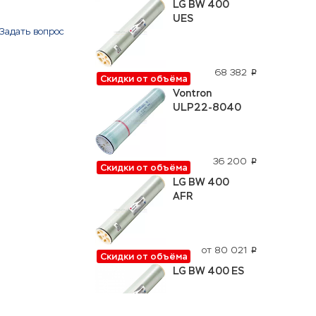
LG BW 400
UES
Задать вопрос
68 382
p
Скидки от объёма
Vontron
ULP22-8040
36 200
p
Скидки от объёма
LG BW 400
AFR
от 80 021
p
Скидки от объёма
LG BW 400 ES