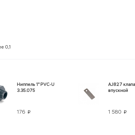
е 0,1
Ниппель 1" PVC-U
AJ827 клап
3.35.075
впускной
176
1 580
p
p