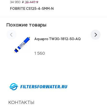
34 950
1
38 445
p
p
FOBRITE CS125-4-SMM-N
C
Похожие товары
Aquapro TW30-1812-50-AQ
1 560
КОНТАКТЫ