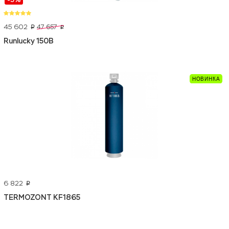
45 602
47 657
p
p
Runlucky 150B
6 822
p
TERMOZONT KF1865