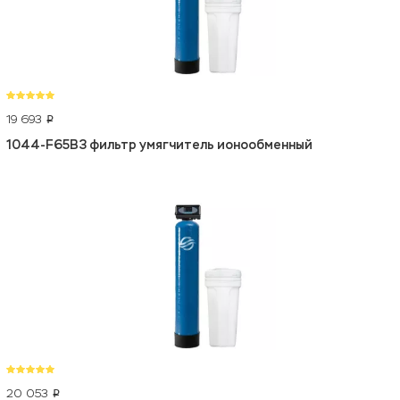
19 693
p
1044-F65B3 фильтр умягчитель ионообменный
20 053
p