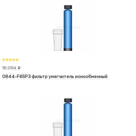
16 064
p
0844-F65P3 фильтр умягчитель ионообменный