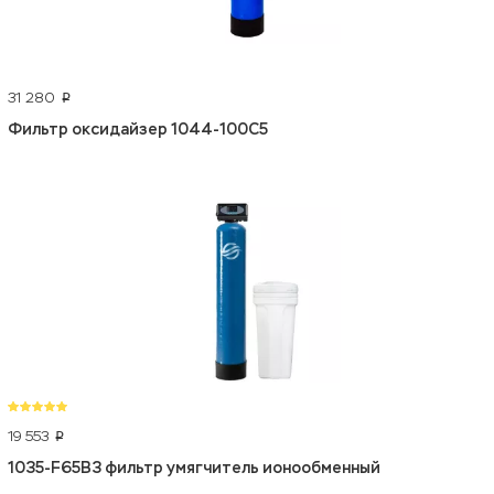
31 280
p
Фильтр оксидайзер 1044-100С5
19 553
p
1035-F65B3 фильтр умягчитель ионообменный