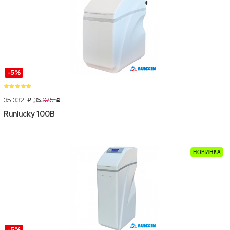
-5%
35 332
36 975
p
p
Runlucky 100B
-5%