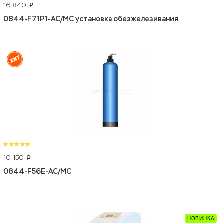
16 840
p
0844-F71P1-AC/MC установка обезжелезивания
10 150
p
0844-F56E-AC/MC