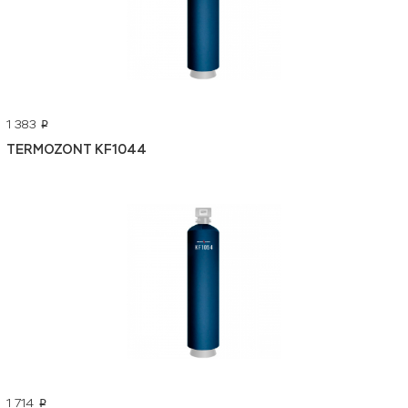
1 383
p
TERMOZONT KF1044
1 714
p