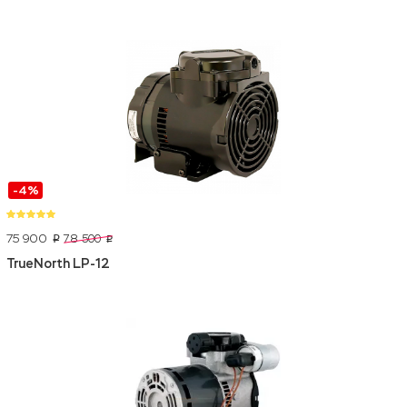
-4%
75 900
78 500
p
p
TrueNorth LP-12