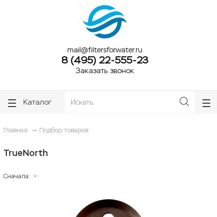
ose
ose
mail@filtersforwater.ru
8 (495) 22-555-23
Заказать звонок
Каталог
Главная
Подбор товаров
TrueNorth
Сначала: