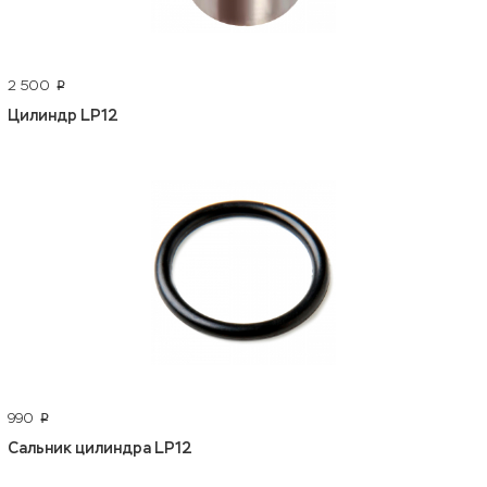
2 500
p
Цилиндр LP12
990
p
Сальник цилиндра LP12