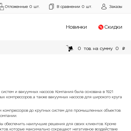
Отложенные
0
шт.
В сравнении
0
шт.
Заказы
Новинки
Скидки
0
тов. на сумму
0
p
систем и вакуумных насосов. Компания была основана в 1921
ых компрессоров, а также вакуумных насосов для широкого круга
и компрессоров до крупных систем для промышленных объектов.
компании.
бы обеспечить наилучшие решения для своих клиентов. Кроме
ктов, которые максимально сокращают негативное воздействие