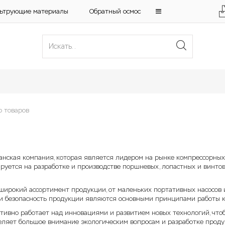
ьтрующие материалы
Обратный осмос
р товаров
анская компания, которая является лидером на рынке компрессорных 
руется на разработке и производстве поршневых, лопастных и винтов
широкий ассортимент продукции, от маленьких портативных насосов 
 и безопасность продукции являются основными принципами работы 
тивно работает над инновациями и развитием новых технологий, что
деляет большое внимание экологическим вопросам и разработке проду