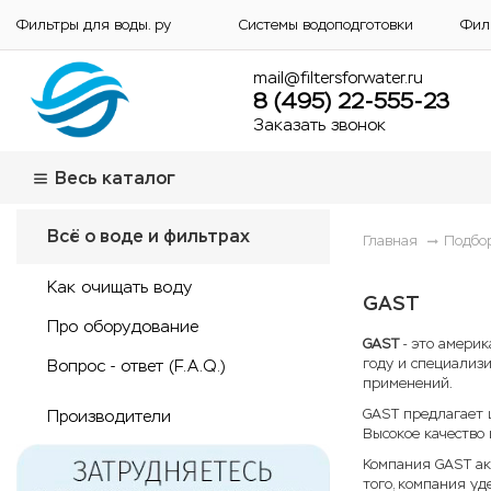
Фильтры для воды. ру
Системы водоподготовки
Фил
mail@filtersforwater.ru
8 (495) 22-555-23
Заказать звонок
Весь каталог
Всё о воде и фильтрах
Главная
Подбо
Как очищать воду
GAST
Про оборудование
GAST
- это америк
году и специализи
Вопрос - ответ (F.A.Q.)
применений.
GAST предлагает 
Производители
Высокое качество
Компания GAST ак
того, компания у