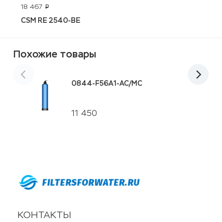
18 467
1
p
CSM RE 2540-BE
S
Похожие товары
0844-F56A1-AC/MC
11 450
КОНТАКТЫ