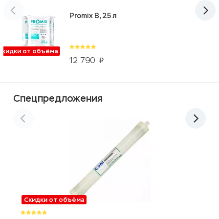
Promix B, 25 л
Скидки от объёма
12 790
p
Спецпредложения
Скидки от объёма