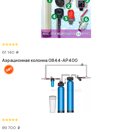
61 140
p
Аэрационная колонна 0844-АР400
89 700
p