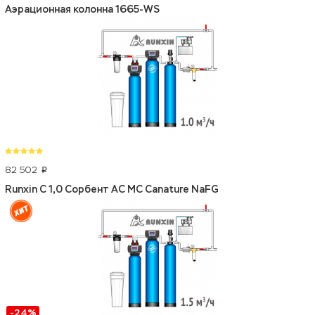
Аэрационная колонна 1665-WS
82 502
p
Runxin C 1,0 Сорбент АС МС Canature NaFG
-24%