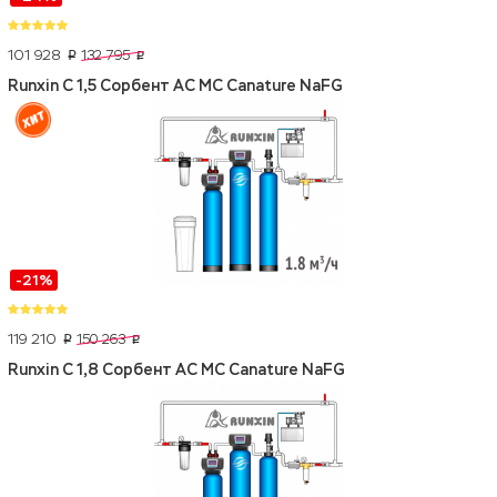
101 928
132 795
p
p
Runxin C 1,5 Сорбент АС МС Canature NaFG
-21%
119 210
150 263
p
p
Runxin C 1,8 Сорбент АС МС Canature NaFG