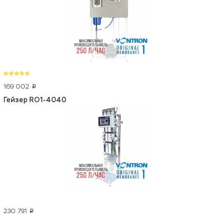
169 002
p
Гейзер RO1-4040
230 791
p