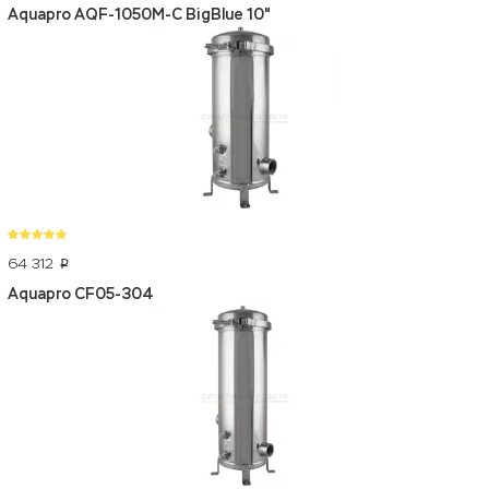
Aquapro AQF-1050M-С BigBlue 10"
64 312
p
Aquapro CF05-304