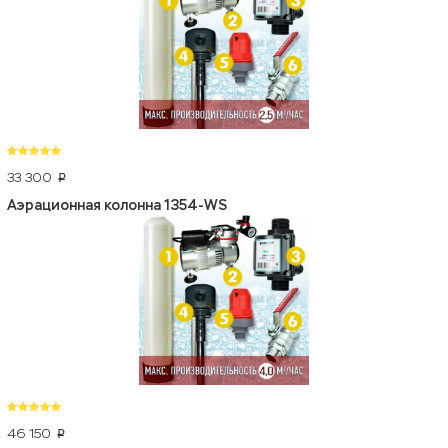
33 300
p
Аэрационная колонна 1354-WS
46 150
p