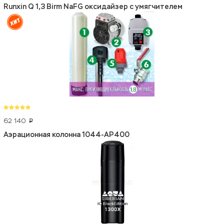
Runxin Q 1,3 Birm NaFG оксидайзер с умягчителем
62 140
p
Аэрационная колонна 1044-АР400