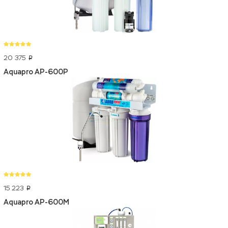
20 375
p
Aquapro AP-600P
15 223
p
Aquapro AP-600M