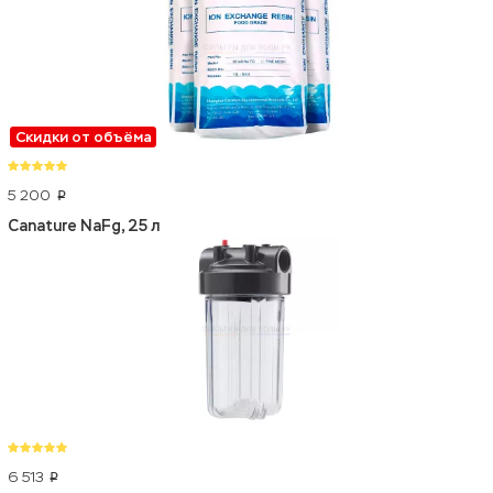
Скидки от объёма
5 200
p
Canature NaFg, 25 л
6 513
p