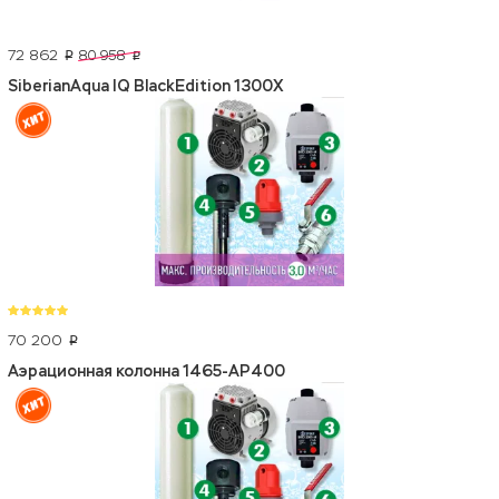
72 862
80 958
p
p
SiberianAqua IQ BlackEdition 1300X
70 200
p
Аэрационная колонна 1465-АР400