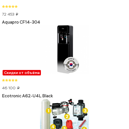
72 453
p
Aquapro CF14-304
Скидки от объёма
46 100
p
Ecotronic A62-U4L Black