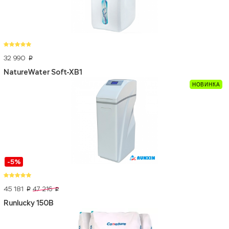
32 990
p
NatureWater Soft-XB1
-5%
45 181
47 216
p
p
Runlucky 150B