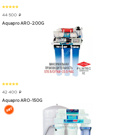
44 500
p
Aquapro ARO-200G
42 400
p
Aquapro ARO-150G