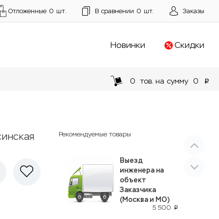
Отложенные
0
шт.
В сравнении
0
шт.
Заказы
Новинки
Скидки
0
тов. на сумму
0
p
синская
Рекомендуемые товары
Выезд
инженера на
объект
Заказчика
(Москва и МО)
5 500
p