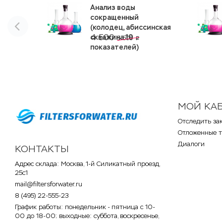
Анализ воды
сокращенный
(колодец, абиссинская
4 500
скважина 19
6 500
p
показателей)
МОЙ КА
Отследить за
Отложенные 
Диалоги
КОНТАКТЫ
Адрес склада: Москва, 1-й Силикатный проезд,
25с1
mail@filtersforwater.ru
8 (495) 22-555-23
График работы: понедельник - пятница с 10-
00 до 18-00; выходные: суббота, воскресенье,