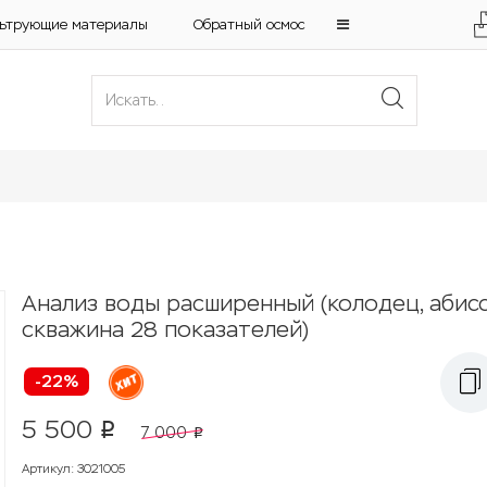
ьтрующие материалы
Обратный осмос
Анализ воды расширенный (колодец, абис
скважина 28 показателей)
-22%
5 500
p
7 000
p
Артикул
:
3021005