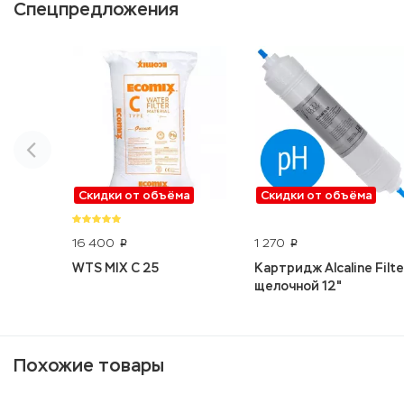
Спецпредложения
Скидки от объёма
Скидки от объёма
16 400
1 270
p
p
WTS MIX C 25
Картридж Alcaline Filte
щелочной 12"
Похожие товары