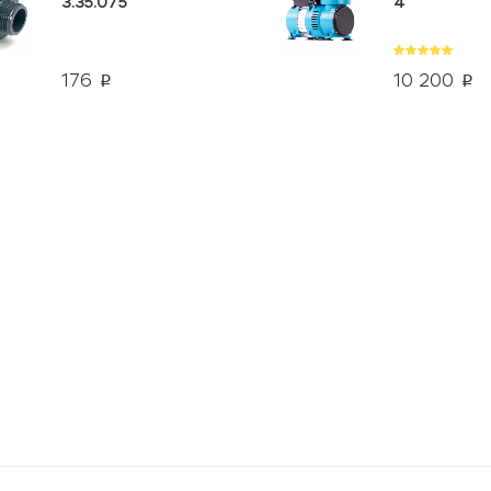
3.35.075
4
176
10 200
p
p