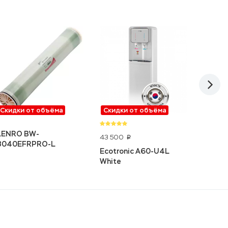
Скидки от объёма
Скидки от объёма
Скидк
LENRO BW-
43 500
45 60
p
8040EFRPRO-L
Ecotronic A60-U4L
Ecotro
White
white-s