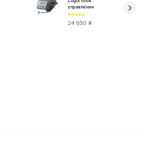
Logix блок
управления
24 650
p