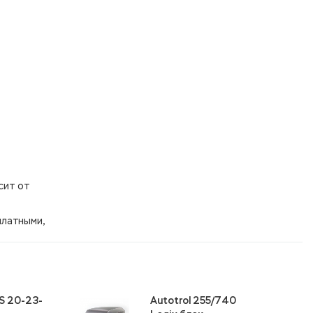
сит от
платными,
S 20-23-
Autotrol 255/740