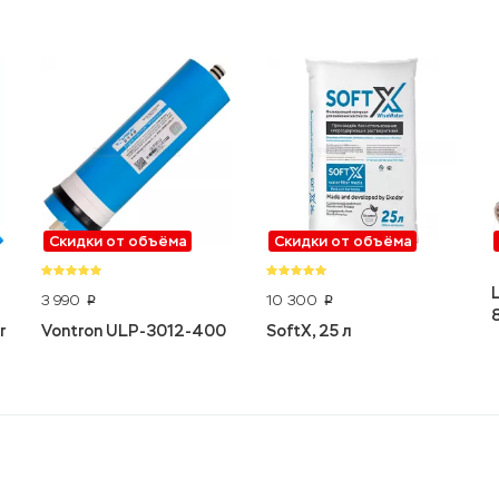
Скидки от объёма
Скидки от объёма
3 990
10 300
p
p
r
Vontron ULP-3012-400
SoftX, 25 л