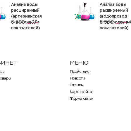
Анализ воды
Анализ воды
расширенный
расширенный
(артезианская
(водопровод
5 500
5 500
скважина 29
хлорированны
7 000
7 000
p
p
показателей)
показателей)
БИНЕТ
МЕНЮ
каз
Прайс-лист
товары
Новости
Отзывы
Карта сайта
Форма связи