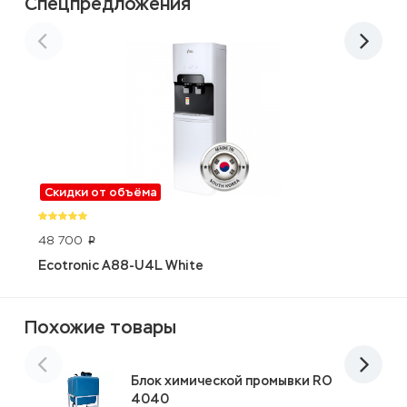
Спецпредложения
Скидки от объёма
A
48 700
p
Ecotronic A88-U4L White
Похожие товары
Блок химической промывки RO
4040