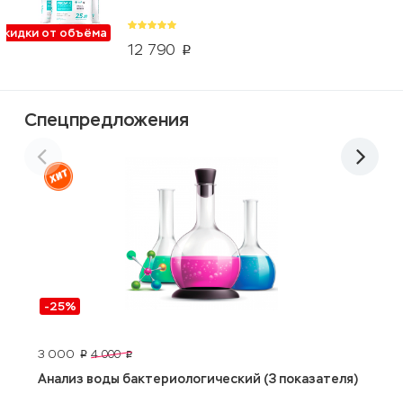
Скидки от объёма
12 790
p
Спецпредложения
-25%
3 000
2
4 000
p
p
Анализ воды бактериологический (3 показателя)
R