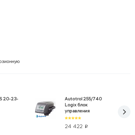
розионную
S 20-23-
Autotrol 255/740
Logix блок
управления
24 422
p