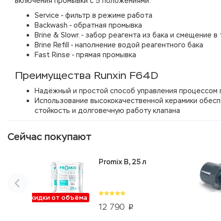
включения промывки с 5 положениями:
Service - фильтр в режиме работа
Backwash - обратная промывка
Brine & Slowr. - забор реагента из бака и смещение в
Brine Refill - наполнение водой реагентного бака
Fast Rinse - прямая промывка
Преимущества Runxin F64D
Надёжный и простой способ управления процессом 
Использование высококачественной керамики обес
стойкость и долговечную работу клапана
Сейчас покупают
Promix B, 25 л
Скидки от объёма
12 790
p