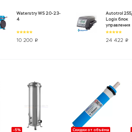
Waterstry WS 20-23-
Autotrol 25
4
Logix блок
управления
10 200
24 422
p
p
-5%
Скидки от объёма