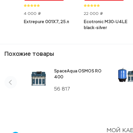
4 000
22 000
p
p
Extrepure 001X7, 25 л
Ecotronic M30-U4LE
black-silver
Похожие товары
SpaceAqua OSMOS RO
400
56 817
МОЙ КА