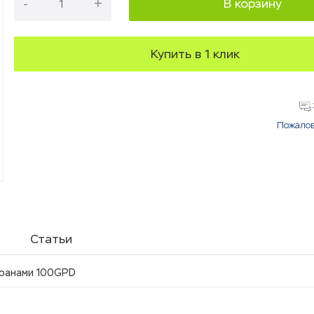
-
+
В корзину
Купить в 1 клик
Пожалов
Статьи
бранами 100GPD