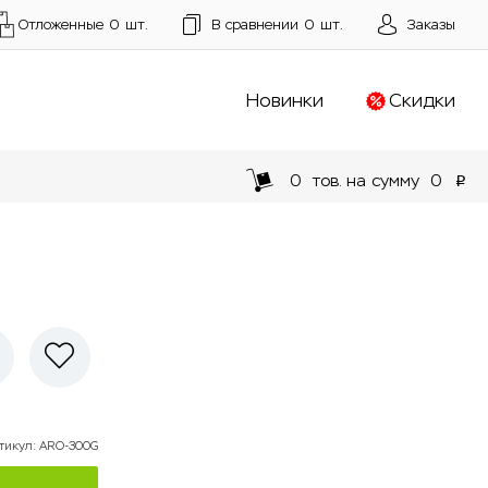
Отложенные
0
шт.
В сравнении
0
шт.
Заказы
Новинки
Скидки
0
тов. на сумму
0
p
тикул
:
ARO-300G