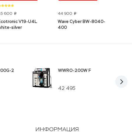
45 600
44 900
11 000
p
p
Ecotronic V19-U4L
Wave Cyber BW-8040-
Hydrol
white-silver
400
300G-2
WWRO-200W F
42 495
ИНФОРМАЦИЯ