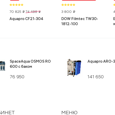
70 825
3 800
74 488
p
p
p
Aquapro CF21-304
DOW Filmtec TW30-
1812-100
SpaceAqua OSMOS RO
Aquapro ARO-
600 с баком
76 950
141 650
БИНЕТ
МЕНЮ