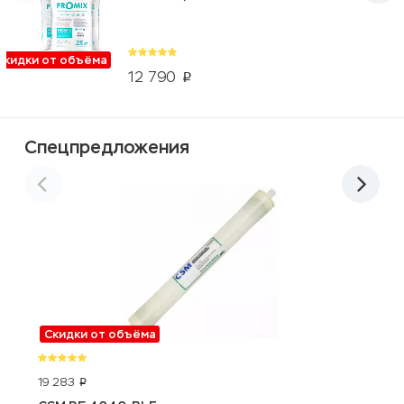
Скидки от объёма
12 790
p
Спецпредложения
Скидки от объёма
19 283
1
p