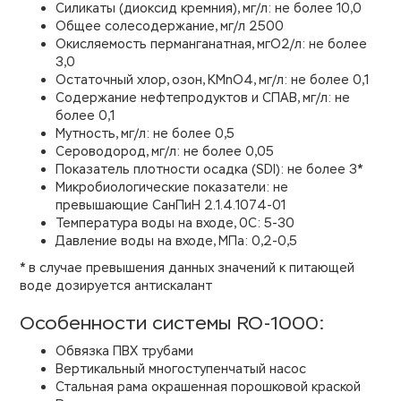
Силикаты (диоксид кремния), мг/л: не более 10,0
Общее солесодержание, мг/л 2500
Окисляемость перманганатная, мгO2/л: не более
3,0
Остаточный хлор, озон, KMnO4, мг/л: не более 0,1
Содержание нефтепродуктов и СПАВ, мг/л: не
более 0,1
Мутность, мг/л: не более 0,5
Сероводород, мг/л: не более 0,05
Показатель плотности осадка (SDI): не более 3*
Микробиологические показатели: не
превышающие СанПиН 2.1.4.1074-01
Температура воды на входе, 0С: 5-30
Давление воды на входе, МПа: 0,2-0,5
* в случае превышения данных значений к питающей
воде дозируется антискалант
Особенности системы RO-1000:
Обвязка ПВХ трубами
Вертикальный многоступенчатый насос
Стальная рама окрашенная порошковой краской