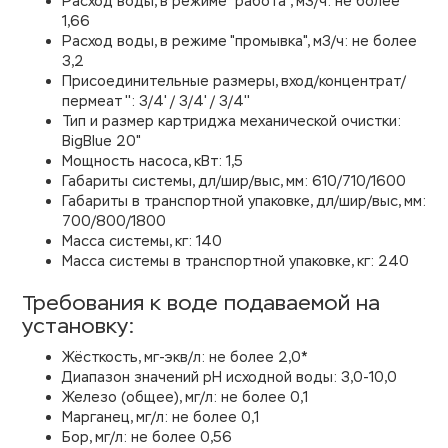
Расход воды, в режиме "работа", м3/ч: не более
1,66
Расход воды, в режиме "промывка", м3/ч: не более
3,2
Присоединительные размеры, вход/концентрат/
пермеат '': 3/4' / 3/4' / 3/4''
Тип и размер картриджа механической очистки:
BigBlue 20"
Мощность насоса, кВт: 1,5
Габариты системы, дл/шир/выс, мм: 610/710/1600
Габариты в транспортной упаковке, дл/шир/выс, мм:
700/800/1800
Масса системы, кг: 140
Масса системы в транспортной упаковке, кг: 240
Требования к воде подаваемой на
установку:
Жёсткость, мг-экв/л: не более 2,0*
Диапазон значений рН исходной воды: 3,0-10,0
Железо (общее), мг/л: не более 0,1
Марганец, мг/л: не более 0,1
Бор, мг/л: не более 0,56