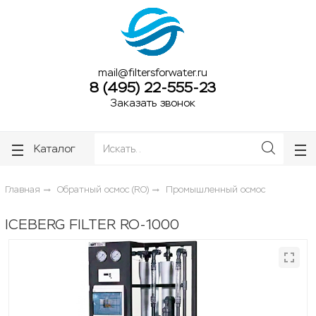
ose
ose
mail@filtersforwater.ru
8 (495) 22-555-23
Заказать звонок
Каталог
Главная
Обратный осмос (RO)
Промышленный осмос
ICEBERG FILTER RO-1000