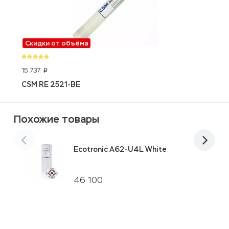
Скидки от объёма
15 737
5
p
CSM RE 2521-BE
E
Похожие товары
Ecotronic A62-U4L White
46 100