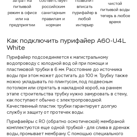
затрат на
соответствует
позволит
чистой
питьевой
российским
вписать
питьевой воды
режим в офисе
санитарным
пурифайер в
теперь в любое
или на
правилам и
любой
время
предприятии
нормам
интерьер
Как подключить пурифайер A60-U4L
White
Пурифайер подсоединяется к магистральному
водопроводу с холодной вод ой при помощи и
пластиковой трубки в 6 мм. Расстояние до источника
воды при этом может достигать до 100 м. Трубку также
можно укладывать по плинтусом, под подвесным
потолком или спрятать в накладной короб, на раннем
этапе строительства трубку нужно замуровать в стену,
как поступают обычно с электропроводкой.
Качественный пластик трубки гарантирует долгую
службу и защиту от протечек воды.
Пурифаейры с RO (обратно осмотической) мембраной
комплектуются еще одной трубкой - для слива в дренаж
воды, промывает мембрану. С помощью специального