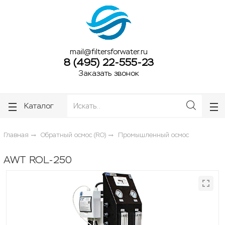
ose
ose
mail@filtersforwater.ru
8 (495) 22-555-23
Заказать звонок
Каталог
Главная
Обратный осмос (RO)
Промышленный осмос
AWT ROL-250