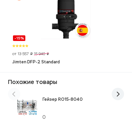
-15%
от 13 557
2
15 940
p
p
Jimten DFP-2 Standard
S
Похожие товары
Гейзер RO15-8040
0