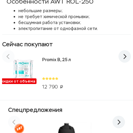
Особенности AWT ROL-250
небольшие размеры;
не требует химической промывки;
бесшумная работа установки;
электропитание от однофазной сети.
Сейчас покупают
Promix B, 25 л
Скидки от объёма
12 790
p
Спецпредложения