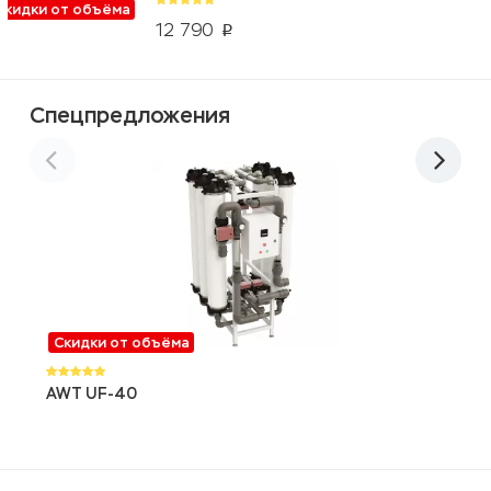
Скидки от объёма
12 790
p
Спецпредложения
Скидки от объёма
AWT UF-40
о
J