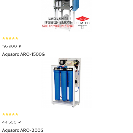
195 900
p
Aquapro ARO-1500G
44 500
p
Aquapro ARO-200G