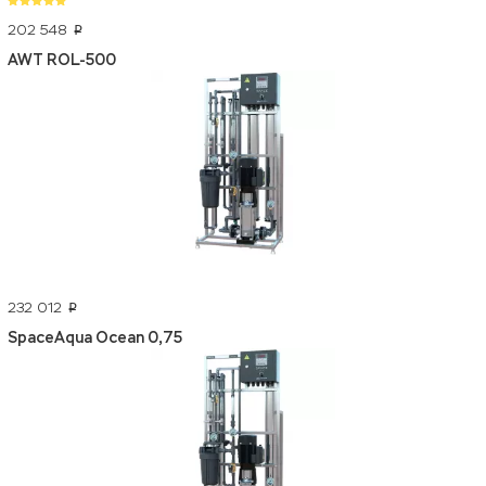
202 548
p
AWT ROL-500
232 012
p
SpaceAqua Ocean 0,75