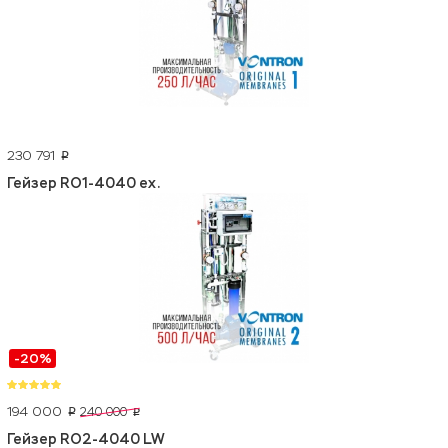
230 791
p
Гейзер RO1-4040 ex.
-20%
194 000
240 000
p
p
Гейзер RO2-4040 LW