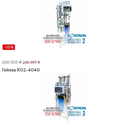
-10%
260 505
286 555
p
p
Гейзер RO2-4040