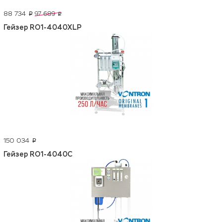
88 734
97 689
p
p
Гейзер RO1-4040XLP
150 034
p
Гейзер RO1-4040C