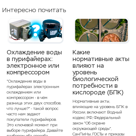
Интересно почитать
Охлаждение воды
Какие
в пурифайерах:
нормативные акты
электронное или
влияют на
компрессором
уровень
биологической
"Охлаждение воды в
потребности в
пурифайерах электронным
кислороде (БПК)
охлаждением или
компрессором - в чём
Нормативные акты,
разница этих двух способов,
влияющие на уровень БПК в
что лучше?" - такой вопрос
России, включают Водный
часто нам задают
кодекс РФ, Федеральный
покупатели пурифайеров.
закон "Об охране
Это ключевой момент при
окружающей среды",
выборе пурифайера. Давайте
СанПиНы, ГОСТы и приказы
разберем оба способа