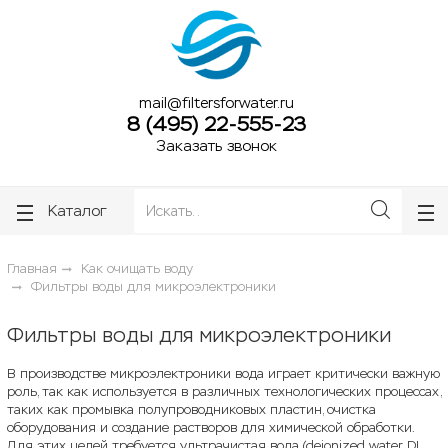
ose
ose
mail@filtersforwater.ru
8 (495) 22-555-23
Заказать звонок
Каталог
Главная
Как очищать воду
Фильтры воды для микроэлектроники
Фильтры воды для микроэлектроники
В производстве микроэлектроники вода играет критически важную
роль, так как используется в различных технологических процессах,
таких как промывка полупроводниковых пластин, очистка
оборудования и создание растворов для химической обработки.
Для этих целей требуется ультрачистая вода (deionized water, DI