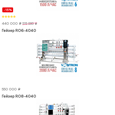
-15%
440 000
515 000
p
p
Гейзер RO6-4040
550 000
p
Гейзер RO8-4040