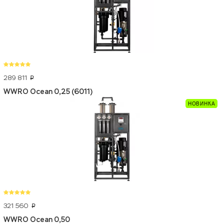
289 811
p
WWRO Ocean 0,25 (6011)
321 560
p
WWRO Ocean 0,50