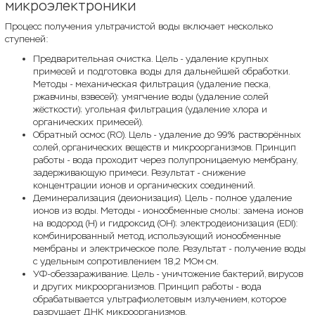
микроэлектроники
Процесс получения ультрачистой воды включает несколько
ступеней:
Предварительная очистка. Цель - удаление крупных
примесей и подготовка воды для дальнейшей обработки.
Методы - механическая фильтрация (удаление песка,
ржавчины, взвесей); умягчение воды (удаление солей
жёсткости); угольная фильтрация (удаление хлора и
органических примесей).
Обратный осмос (RO). Цель - удаление до 99% растворённых
солей, органических веществ и микроорганизмов. Принцип
работы - вода проходит через полупроницаемую мембрану,
задерживающую примеси. Результат - снижение
концентрации ионов и органических соединений.
Деминерализация (деионизация). Цель - полное удаление
ионов из воды. Методы - ионообменные смолы: замена ионов
на водород (H) и гидроксид (OH); электродеионизация (EDI):
комбинированный метод, использующий ионообменные
мембраны и электрическое поле. Результат - получение воды
с удельным сопротивлением 18,2 МОм·см.
УФ-обеззараживание. Цель - уничтожение бактерий, вирусов
и других микроорганизмов. Принцип работы - вода
обрабатывается ультрафиолетовым излучением, которое
разрушает ДНК микроорганизмов.