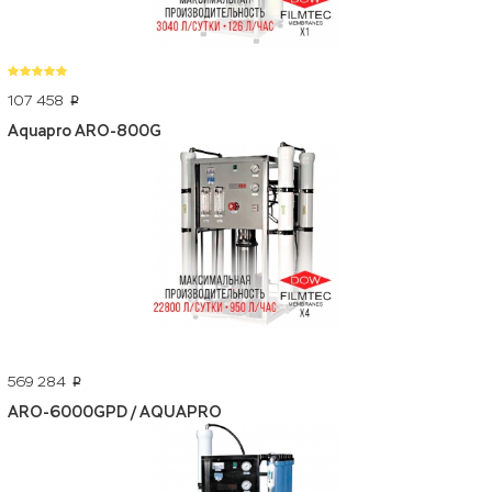
107 458
p
Aquapro ARO-800G
569 284
p
ARO-6000GPD / AQUAPRO