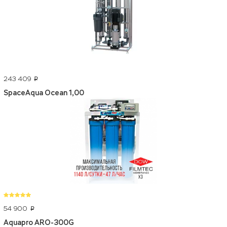
243 409
p
SpaceAqua Ocean 1,00
54 900
p
Aquapro ARO-300G