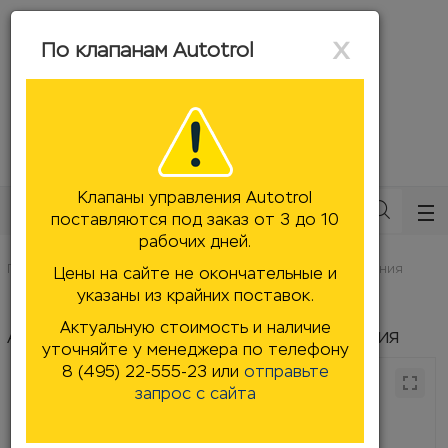
ose
ose
Close
x
По клапанам Autotrol
mail@filtersforwater.ru
8 (495) 22-555-23
Заказать звонок
Клапаны управления Autotrol
Каталог
поставляются под заказ от 3 до 10
рабочих дней.
Главная
Комплектующие, запчасти
Клапаны управления
Цены на сайте не окончательные и
Клапаны управления Autotrol
указаны из крайних поставок.
Актуальную стоимость и наличие
Autotrol 255/764 Twin блок управления
уточняйте у менеджера по телефону
8 (495) 22-555-23 или
отправьте
запрос с сайта