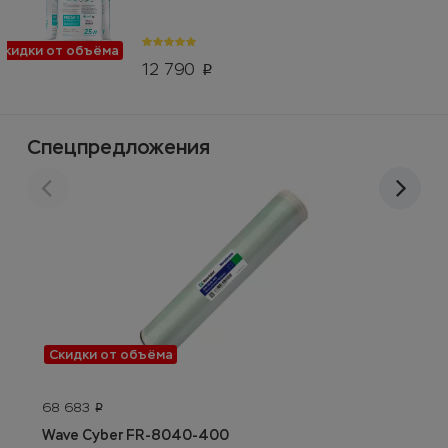
Скидки от объёма
12 790
p
Спецпредложения
Скидки от объёма
68 683
7
p
Wave Cyber FR-8040-400
C