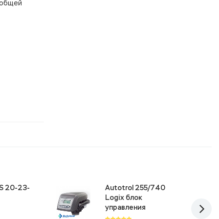
 общей
S 20-23-
Autotrol 255/740
Logix блок
управления