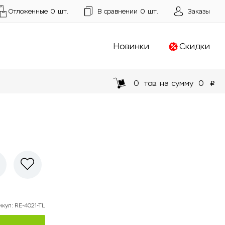
Отложенные
0
шт.
В сравнении
0
шт.
Заказы
Новинки
Скидки
0
тов. на сумму
0
p
икул
:
RE-4021-TL