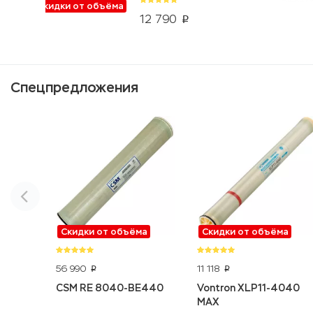
Скидки от объёма
12 790
p
Спецпредложения
Скидки от объёма
Скидки от объёма
56 990
11 118
p
p
CSM RE 8040-BE440
Vontron XLP11-4040
MAX