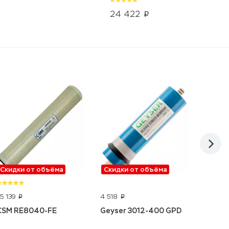
24 422
p
Скидки от объёма
Скидки от объёма
Скидк
75 139
4 518
35 087
p
p
CSM RE8040-FE
Geyser 3012-400 GPD
Hydran
4040