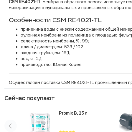
CSM RE4021-TL
мембрана обратного осмоса используется
минерализации в муниципальных и промышленных обратно
Особенности CSM RE4021-TL
применима воды c низким содержанием общей минер
рулонная мембрана из полиамида с площадью фильт
селективность мембраны, %; 99;
длина / диаметр, мм: 533 / 102;
входная трубка, мм: 19,1;
вес, кг: 2,1;
производство: Южная Корея.
Осуществляем поставки CSM RE4021-TL промышленным пр
Сейчас покупают
Promix B, 25 л