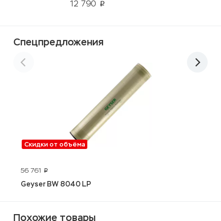
12 790
p
Спецпредложения
Скидки от объёма
L
56 761
p
Geyser BW 8040 LP
Похожие товары