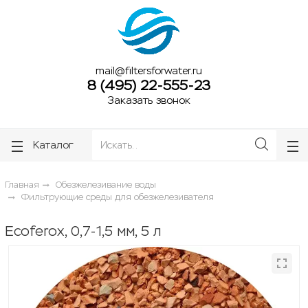
ose
ose
mail@filtersforwater.ru
8 (495) 22-555-23
Заказать звонок
Каталог
Главная
Обезжелезивание воды
Фильтрующие среды для обезжелезивателя
Ecoferox, 0,7-1,5 мм, 5 л