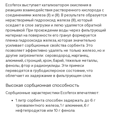
Ecoferox выступает катализатором окисления в
реакциях взаимодействия растворенного кислорода с
соединениями железа (II) и (III). В результате образуется
нерастворимый гидрооксид железа (III), который
оседает в слое загрузки и легко удаляется обратной
промывкой. При прохождении воды через фильтрующий
материал на поверхности его гранул формируется
пленка гидрооксида железа, которая значительно
усиливает сорбционные свойства сорбента. Это
позволяет эффективно удалять не только железо, но и
другие загрязнители: сероводород, марганец,
алюминий, стронций, хром, барий, тяжелые металлы,
фенолы, фтор и радионуклиды. Эти примеси
переводятся в грубодисперсное состояние, что
облегчает их задержание в фильтрующем слое.
Высокая сорбционная способность
Сорбционные характеристики Ecoferox впечатляют:
1 литр сорбента способен задержать до 6 г
трехвалентного железа, 1 г алюминия, 6 г
нефтепродуктов или 10 г фенола.