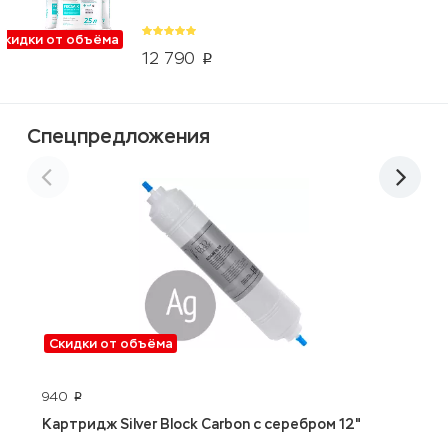
Скидки от объёма
12 790
p
Спецпредложения
Скидки от объёма
940
2
p
Картридж Silver Block Carbon с серебром 12"
A