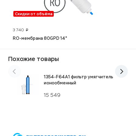
Скидки от объёма
3 740
6
p
RO-мембрана 80GPD 14"
S
Похожие товары
1354-F64A1 фильтр умягчитель
ионообменный
15 549