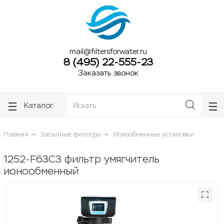
ose
ose
mail@filtersforwater.ru
8 (495) 22-555-23
Заказать звонок
Каталог
Главная
Засыпные фильтры
Ионообменные установки
1252-F63C3 фильтр умягчитель
ионообменный