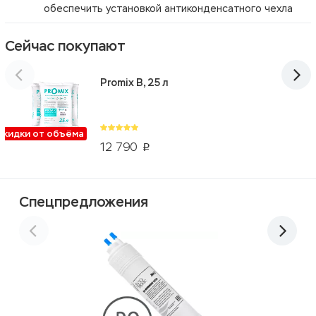
обеспечить установкой антиконденсатного чехла
Сейчас покупают
Promix B, 25 л
Скидки от объёма
12 790
p
Спецпредложения