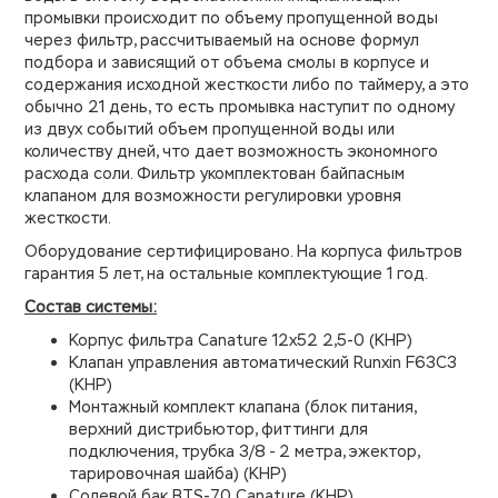
промывки происходит по объему пропущенной воды
через фильтр, рассчитываемый на основе формул
подбора и зависящий от объема смолы в корпусе и
содержания исходной жесткости либо по таймеру, а это
обычно 21 день, то есть промывка наступит по одному
из двух событий объем пропущенной воды или
количеству дней, что дает возможность экономного
расхода соли. Фильтр укомплектован байпасным
клапаном для возможности регулировки уровня
жесткости.
Оборудование сертифицировано. На корпуса фильтров
гарантия 5 лет, на остальные комплектующие 1 год.
Состав системы:
Корпус фильтра Canature 12х52 2,5-0 (КНР)
Клапан управления автоматический Runxin F63C3
(КНР)
Монтажный комплект клапана (блок питания,
верхний дистрибьютор, фиттинги для
подключения, трубка 3/8 - 2 метра, эжектор,
тарировочная шайба) (КНР)
Солевой бак BTS-70 Canature (КНР)