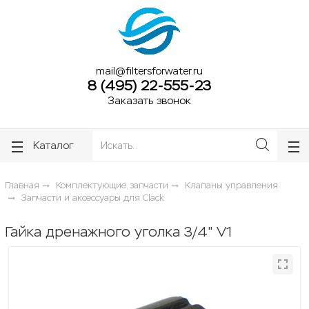
ose
ose
mail@filtersforwater.ru
8 (495) 22-555-23
Заказать звонок
Каталог
Главная
Комплектующие, запчасти
Клапаны управления
Запчасти и аксессуары для Clack
Гайка дренажного уголка 3/4" V1