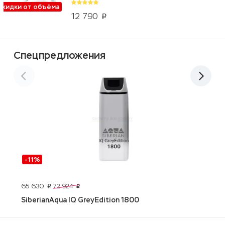
Скидки от объёма
12 790
p
Спецпредложения
-11%
65 630
6
72 924
p
p
SiberianAqua IQ GreyEdition 1800
L