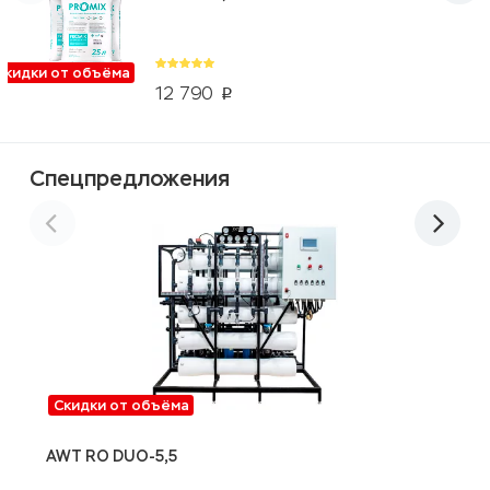
Скидки от объёма
12 790
p
Спецпредложения
Скидки от объёма
AWT RO DUO-5,5
9