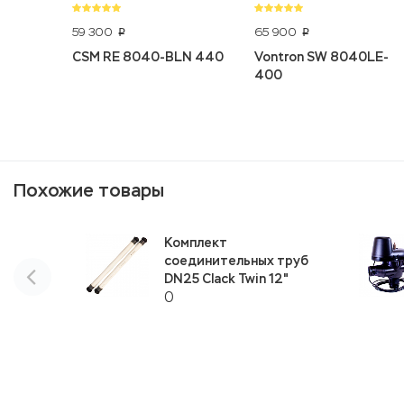
59 300
65 900
p
p
CSM RE 8040-BLN 440
Vontron SW 8040LE-
400
Похожие товары
Комплект
соединительных труб
DN25 Clack Twin 12"
0