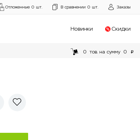
Отложенные
0
шт.
В сравнении
0
шт.
Заказы
Новинки
Скидки
0
тов. на сумму
0
p