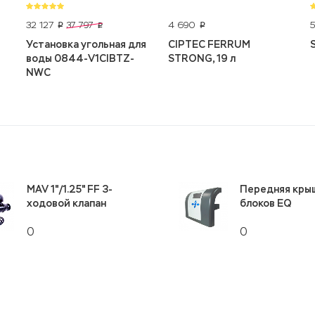
32 127
4 690
37 797
p
p
p
Установка угольная для
CIPTEC FERRUM
воды 0844-V1CIBTZ-
STRONG, 19 л
NWC
MAV 1"/1.25" FF 3-
Передняя кры
ходовой клапан
блоков EQ
0
0