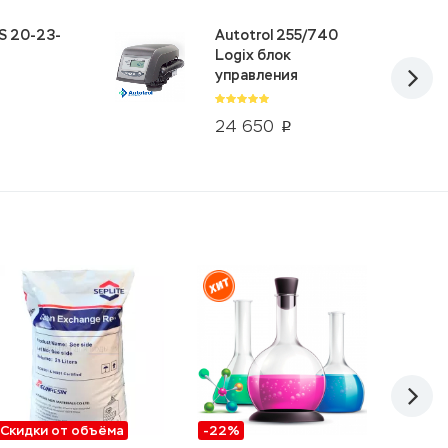
S 20-23-
Autotrol 255/740
Logix блок
управления
24 650
p
Скидки от объёма
-22%
Скидк