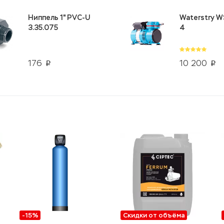
Ниппель 1" PVC-U
Waterstry W
3.35.075
4
176
10 200
p
p
-15%
Скидки от объёма