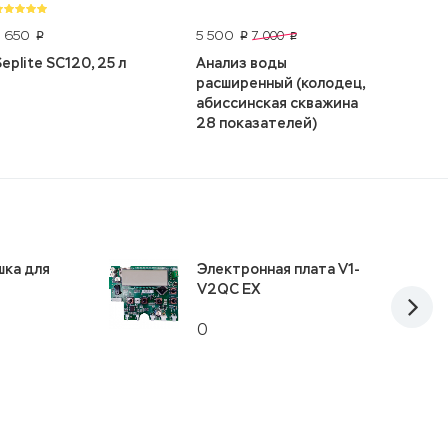
5 650
5 500
16 700
7 000
p
p
p
Seplite SC120, 25 л
Анализ воды
Ecotro
расширенный (колодец,
White
абиссинская скважина
28 показателей)
шка для
Электронная плата V1-
V2QC EX
0