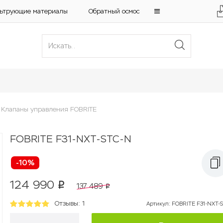
ьтрующие материалы
Обратный осмос
Клапаны управления FOBRITE
FOBRITE F31-NXT-STC-N
-10%
124 990
p
137 489
p
Отзывы: 1
Артикул
:
FOBRITE F31-NXT-