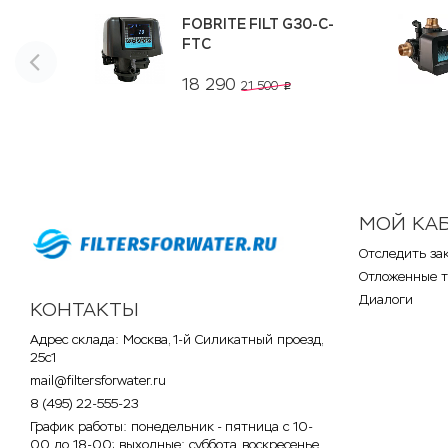
FOBRITE FILT G30-C-
FTC
18 290
21 500
p
МОЙ КА
Отследить за
Отложенные 
Диалоги
КОНТАКТЫ
Адрес склада: Москва, 1-й Силикатный проезд,
25с1
mail@filtersforwater.ru
8 (495) 22-555-23
График работы: понедельник - пятница с 10-
00 до 18-00; выходные: суббота, воскресенье,