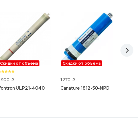
Скидки от объёма
Скидки от объёма
-15%
9 900
1 370
20 90
p
p
Vontron ULP21-4040
Canature 1812-50-NPD
RUNXIN
DF/UF 