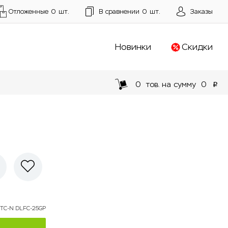
Отложенные
0
шт.
В сравнении
0
шт.
Заказы
Новинки
Скидки
0
тов. на сумму
0
p
STC-N DLFC-25GP