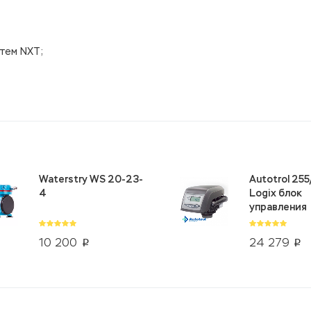
тем NXT;
Waterstry WS 20-23-
Autotrol 25
4
Logix блок
управления
10 200
24 279
p
p