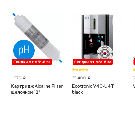
Скидки от объёма
Скидки от объёма
1 270
39 400
p
p
Картридж Alcaline Filter
Ecotronic V40-U4T
щелочной 12"
black