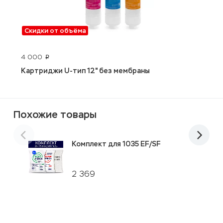
Скидки от объёма
4 000
3
p
Картриджи U-тип 12" без мембраны
J
Похожие товары
Комплект для 1035 EF/SF
2 369