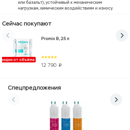
или базальт), устойчивый к механическим
нагрузкам, химическим воздействиям и износу.
Сейчас покупают
Promix B, 25 л
Скидки от объёма
12 790
p
Спецпредложения