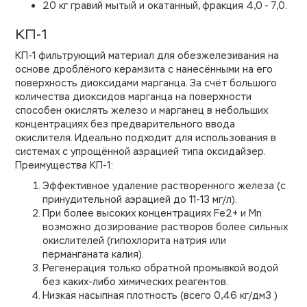
20 кг гравий мытый и окатанный, фракция 4,0 - 7,0.
КП-1
КП-1 фильтрующий материал для обезжелезивания на
основе дроблёного керамзита с нанесёнными на его
поверхность диоксидами марганца. За счёт большого
количества диоксидов марганца на поверхности
способен окислять железо и марганец в небольших
концентрациях без предварительного ввода
окислителя. Идеально подходит для использования в
системах с упрощённой аэрацией типа оксидайзер.
Преимущества КП-1:
Эффективное удаление растворенного железа (с
принудительной аэрацией до 11-13 мг/л).
При более высоких концентрациях Fe2+ и Mn
возможно дозирование растворов более сильных
окислителей (гипохлорита натрия или
перманганата калия).
Регенерация только обратной промывкой водой
без каких-либо химических реагентов.
Низкая насыпная плотность (всего 0,46 кг/дм3 )