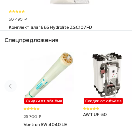
50 490
p
Комплект для 1865 Hydrolite ZGC107FD
Спецпредложения
Скидки от объёма
Скидки от объёма
AWT UF-50
25 700
p
Vontron SW 4040 LE