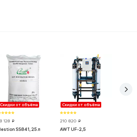
Скидки от объёма
Скидки от объёма
Скидк
18 128
210 820
7 365
p
p
p
Bestion SS841, 25 л
AWT UF-2,5
Geyser