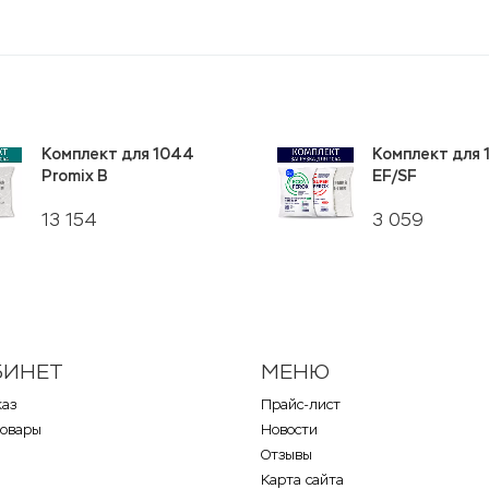
Комплект для 1044
Комплект для
Promix B
EF/SF
13 154
3 059
БИНЕТ
МЕНЮ
каз
Прайс-лист
товары
Новости
Отзывы
Карта сайта