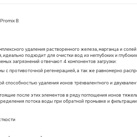
Promix B.
омплексного удаления растворенного железа, марганца и солей
идеально подходит для очистки вод из неглубоких и глубоких
яемых загрязнений отвечают 4 компонентов загрузки:
мы с противоточной регенерацией, а так же равномерно расп
ой способностью удаления ионов трёхвалентного и двухвален
е стоящие после этих элементов в ряду поглощения ионов тяже
пределения потока воды при обратной промывке и фильтрации
сткости