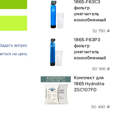
1865-F63C3
фильтр
умягчитель
ионообменный
52 750
p
1865-F63P3
Задать вопрос
фильтр
умягчитель
аться на цену
ионообменный
50 166
p
Комплект для
1865 Hydrolite
ZGC107FD
50 490
p