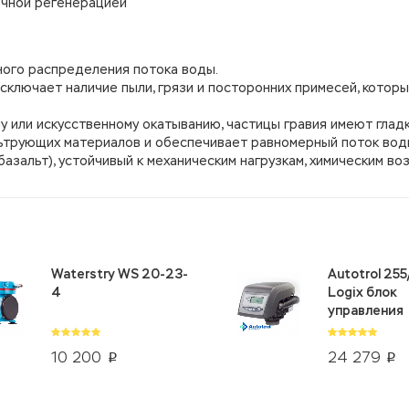
очной регенерацией
ного распределения потока воды.
сключает наличие пыли, грязи и посторонних примесей, которы
у или искусственному окатыванию, частицы гравия имеют глад
ьтрующих материалов и обеспечивает равномерный поток вод
базальт), устойчивый к механическим нагрузкам, химическим во
Waterstry WS 20-23-
Autotrol 25
4
Logix блок
управления
10 200
24 279
p
p