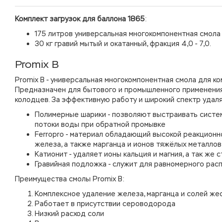
Комплект загрузок для баллона 1865
:
175 литров универсальная многокомпонентная смола 
30 кг гравий мытый и окатанный, фракция 4,0 - 7,0.
Promix B
Promix B - универсальная многокомпонентная смола для к
Предназначен для бытового и промышленного применения, 
колодцев. За эффективную работу и широкий спектр удал
Полимерные шарики - позволяют выстраивать систе
потоки воды при обратной промывке
Ferropro - материал обладающий высокой реакционн
железа, а также марганца и ионов тяжёлых металлов
Катионит - удаляет ионы кальция и магния, а так ж
Гравийная подложка - служит для равномерного рас
Преимущества смолы Promix B:
Комплексное удаление железа, марганца и солей же
Работает в присутствии сероводорода
Низкий расход соли