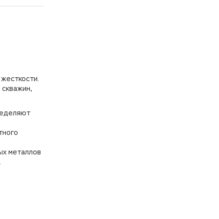
 жесткости.
 скважин,
ределяют
тного
лых металлов
.