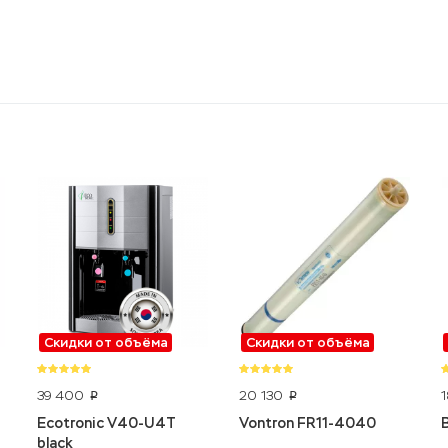
Скидки от объёма
Скидки от объёма
39 400
20 130
p
p
Ecotronic V40-U4T
Vontron FR11-4040
black