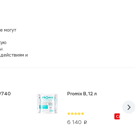
е могут
кую
ы.
здействиям и
5/740
Promix B, 12 л
Скидки от
6 140
p