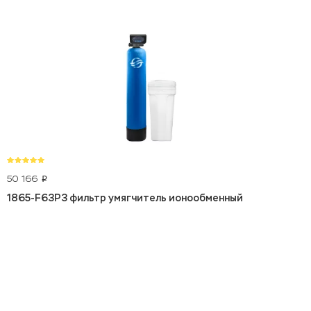
50 166
p
1865-F63P3 фильтр умягчитель ионообменный