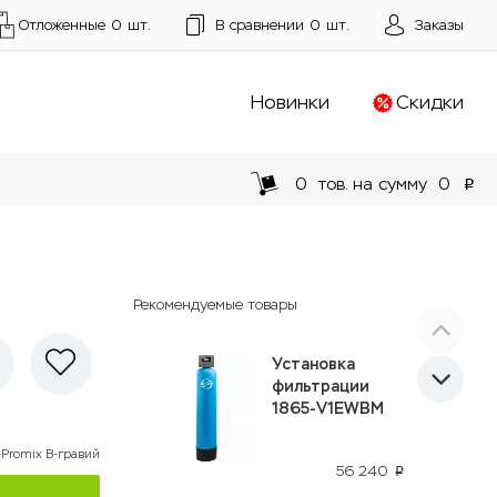
Отложенные
0
шт.
В сравнении
0
шт.
Заказы
Новинки
Скидки
0
тов. на сумму
0
p
Рекомендуемые товары
Установка
фильтрации
1865-V1EWBM
-Promix B-гравий
56 240
p