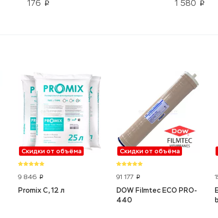
176
1 580
p
p
Скидки от объёма
Скидки от объёма
9 846
91 177
p
p
Promix C, 12 л
DOW Filmtec ECO PRO-
440