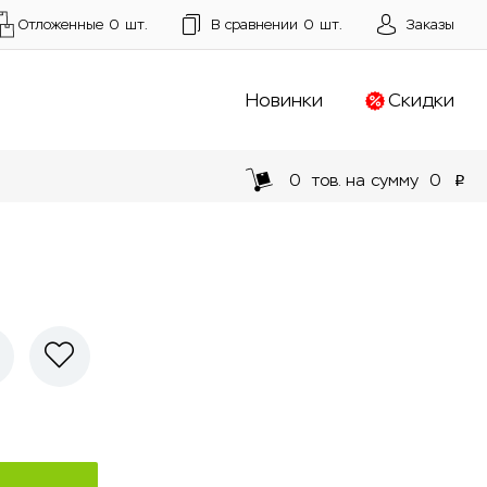
Отложенные
0
шт.
В сравнении
0
шт.
Заказы
Новинки
Скидки
0
тов. на сумму
0
p