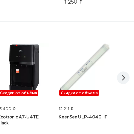
1 250
p
Скидки от объёма
Скидки от объёма
Скидк
15 400
12 211
3 490
p
p
Ecotronic A7-U4TE
KeenSen ULP-4040HF
Ecvols
black
20 л