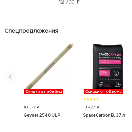
12 790
p
Спецпредложения
Скидки от объёма
Скидки от объёма
10 371
13 427
p
p
Geyser 2540 ULP
SpaceCarbon B, 37 л