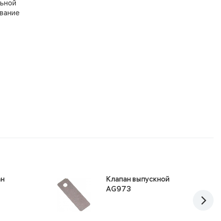
льной
ование
ан
Клапан выпускной
AG973