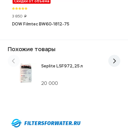
Скидки от объёма
3 850
1
p
DOW Filmtec BW60-1812-75
Э
4
Похожие товары
Seplite LSF972, 25 л
20 000