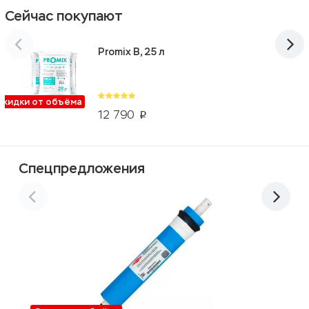
Сейчас покупают
Promix B, 25 л
Скидки от объёма
12 790
p
Спецпредложения