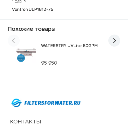
1 052
6
p
Vontron ULP1812-75
У
Похожие товары
WATERSTRY UVLite 60GPM
95 950
КОНТАКТЫ