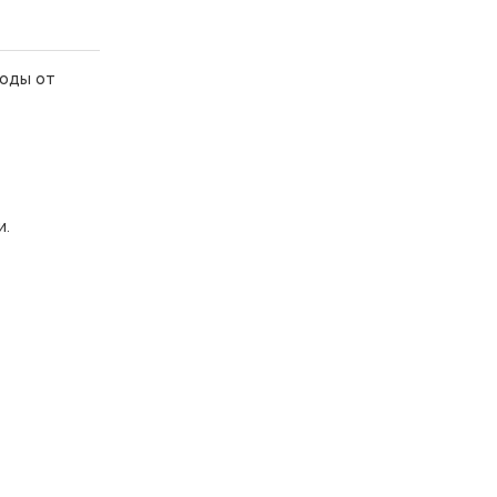
воды от
и.