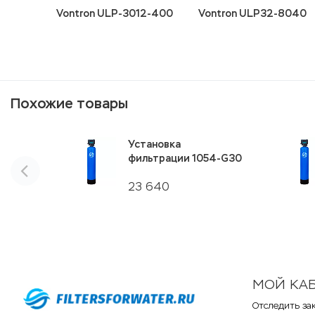
Vontron ULP-3012-400
Vontron ULP32-8040
Похожие товары
Установка
фильтрации 1054-G30
23 640
МОЙ КА
Отследить за