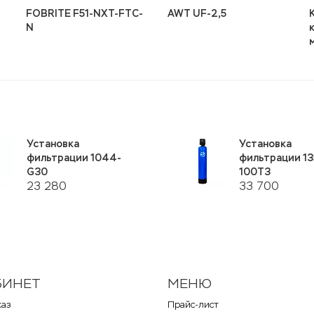
FOBRITE F51-NXT-FTC-
AWT UF-2,5
N
Установка
Установка
фильтрации 1044-
фильтрации 13
G30
100Т3
23 280
33 700
БИНЕТ
МЕНЮ
каз
Прайс-лист