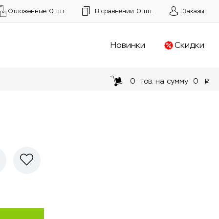
Отложенные
0
шт.
В сравнении
0
шт.
Заказы
Новинки
Скидки
0
тов. на сумму
0
p