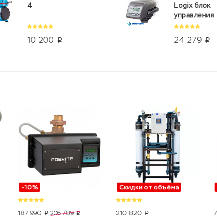
4
Logix блок
управления
10 200
24 279
p
p
-10%
Скидки от объёма
187 990
210 820
206 789
p
p
p