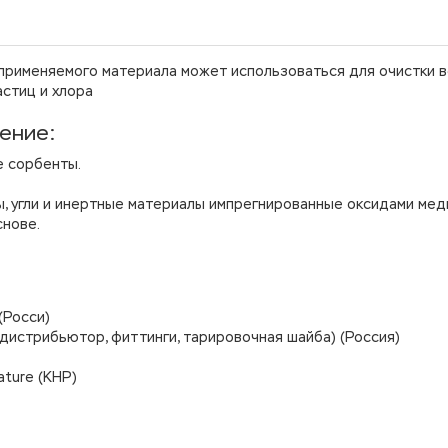
 применяемого материала может использоваться для очистки 
астиц и хлора
ение:
е сорбенты.
, угли и инертные материалы импрегнированные оксидами мед
снове.
(Росси)
 дистрибьютор, фиттинги, тарировочная шайба) (Россия)
ture (КНР)