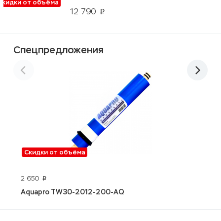
Скидки от объёма
12 790
p
Спецпредложения
Скидки от объёма
2 650
3
p
Aquapro TW30-2012-200-AQ
A