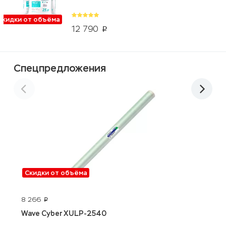
Скидки от объёма
12 790
p
Спецпредложения
Скидки от объёма
8 266
4
p
Wave Cyber XULP-2540
A