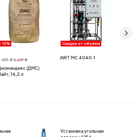
-15%
Скидки от объёма
-15%
AWT MC 4040-1
5 495
31 830
6 431
p
p
Диомандикс (ДМС)
Устано
Лайт, 14,2 л
воды 
NWC
льная
Установка угольная