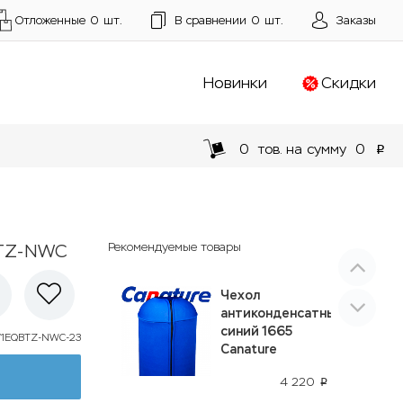
Отложенные
0
шт.
В сравнении
0
шт.
Заказы
Новинки
Скидки
0
тов. на сумму
0
p
BTZ-NWC
Рекомендуемые товары
Чехол
антиконденсатный
синий 1665
V1EQBTZ-NWC-23
Canature
4 220
p