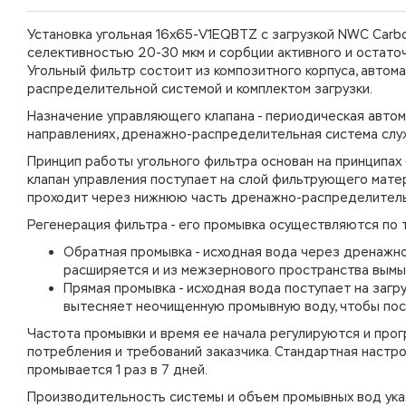
Установка угольная 16х65-V1EQBTZ с загрузкой NWC Carbo
селективностью 20-30 мкм и сорбции активного и остаточ
Угольный фильтр состоит из композитного корпуса, автом
распределительной системой и комплектом загрузки.
Назначение управляющего клапана - периодическая автом
направлениях, дренажно-распределительная система служ
Принцип работы угольного фильтра основан на принципах 
клапан управления поступает на слой фильтрующего матер
проходит через нижнюю часть дренажно-распределительн
Регенерация фильтра - его промывка осуществляются по т
Обратная промывка - исходная вода через дренажно
расширяется и из межзернового пространства вымы
Прямая промывка - исходная вода поступает на загру
вытесняет неочищенную промывную воду, чтобы посл
Частота промывки и время ее начала регулируются и прог
потребления и требований заказчика. Стандартная настр
промывается 1 раз в 7 дней.
Производительность системы и объем промывных вод указ