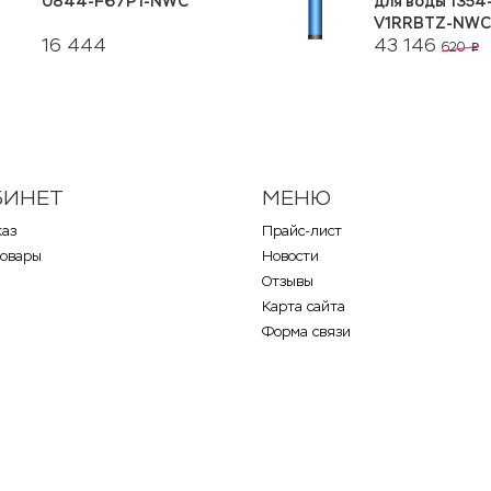
0844-F67P1-NWC
для воды 1354
V1RRBTZ-NWC
16 444
43 146
620
p
БИНЕТ
МЕНЮ
каз
Прайс-лист
товары
Новости
Отзывы
Карта сайта
Форма связи