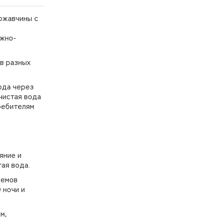
 ржавчины с
ажно-
в разных
вода через
чистая вода
ребителям
яние и
ая вода.
ъемов
 ночи и
м,