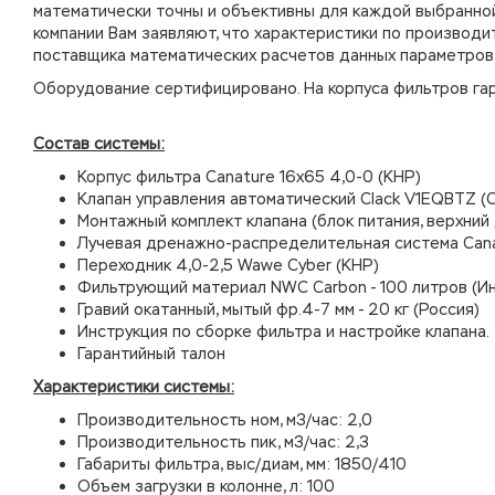
математически точны и объективны для каждой выбранной 
компании Вам заявляют, что характеристики по производи
поставщика математических расчетов данных параметров
Оборудование сертифицировано. На корпуса фильтров гара
Состав системы:
Корпус фильтра Canature 16х65 4,0-0 (КНР)
Клапан управления автоматический Clack V1EQBTZ (
Монтажный комплект клапана (блок питания, верхни
Лучевая дренажно-распределительная система Cana
Переходник 4,0-2,5 Wawe Cyber (КНР)
Фильтрующий материал NWC Carbon - 100 литров (И
Гравий окатанный, мытый фр.4-7 мм - 20 кг (Россия)
Инструкция по сборке фильтра и настройке клапана.
Гарантийный талон
Характеристики системы:
Производительность ном, м3/час: 2,0
Производительность пик, м3/час: 2,3
Габариты фильтра, выс/диам, мм: 1850/410
Объем загрузки в колонне, л: 100