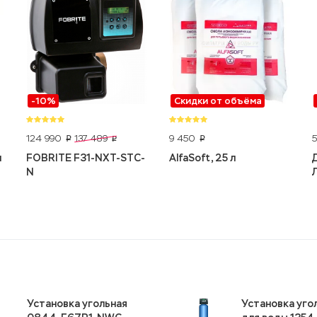
-10%
Скидки от объёма
124 990
9 450
137 489
p
p
p
л
FOBRITE F31-NXT-STC-
AlfaSoft, 25 л
N
Установка угольная
Установка уго