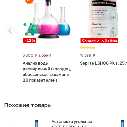
-22%
Скидки от объёма
5 500
19 538
7 000
p
p
p
Анализ воды
Seplite LSI106 Plus, 25 
расширенный (колодец,
абиссинская скважина
28 показателей)
Похожие товары
Установка угольная