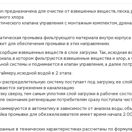
n предназначена для очистки от взвешенных веществ, песка,
ного хлора.
атического клапана управления с монтажным комплектом, дрен
атическая промывка фильтрующего материала внутри корпуса 
ит для обеспечения промывки в этих направлениях.
сорбции взвешенных веществ в слое загрузки. Так, исходная 
иала, в котором фильтруются взвешенные вещества и хлор, а 
ой системы и поднимается в клапан управления, а далее пот
аймеру, исходной водой в 2 этапа:
-распределительную систему поступает под загрузку, ее слой
ваются загрязнения в канализацию
зку сверху, тем самым уплотняя слой загрузки в рабочее состо
е окончания регенерации потребителям сразу поступала чист
раммируются в автоматику в зависимости от анализа воды, об
ойка промывки для обезжелезивателя имеет время начала 2.00
анные в технических характеристиках рассчитаны по формула