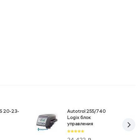
S 20-23-
Autotrol 255/740
Logix блок
управления
24 422