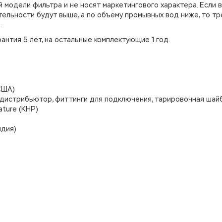
модели фильтра и не носят маркетингового характера. Если в
тельности будут выше, а по объему промывных вод ниже, то тр
.
нтия 5 лет, на остальные комплектующие 1 год.
США)
й дистрибьютор, фиттинги для подключения, тарировочная шай
ture (КНР)
ндия)