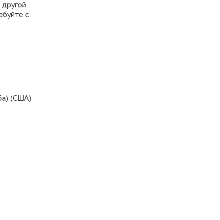
 другой
ебуйте с
ба) (США)