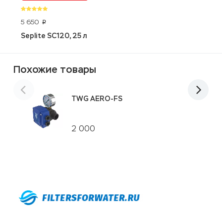
5 650
8
p
Seplite SC120, 25 л
W
Похожие товары
TWG AERO-FS
2 000