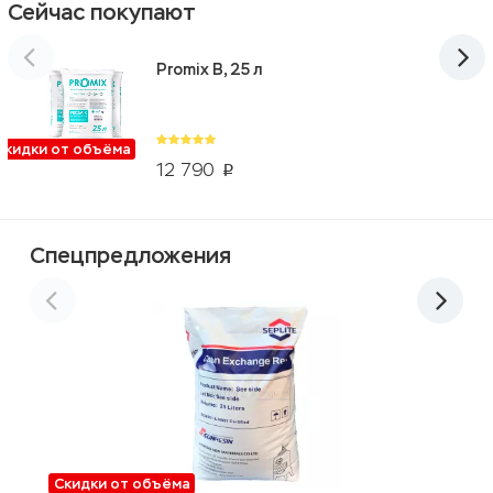
Сейчас покупают
Promix B, 25 л
Скидки от объёма
12 790
p
Спецпредложения
Скидки от объёма