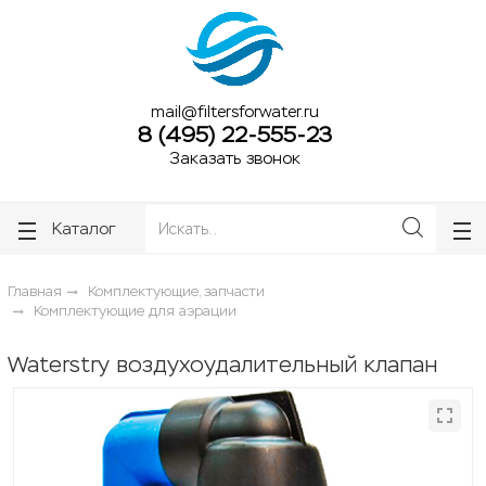
ose
ose
mail@filtersforwater.ru
8 (495) 22-555-23
Заказать звонок
Каталог
Главная
Комплектующие, запчасти
Комплектующие для аэрации
Waterstry воздухоудалительный клапан