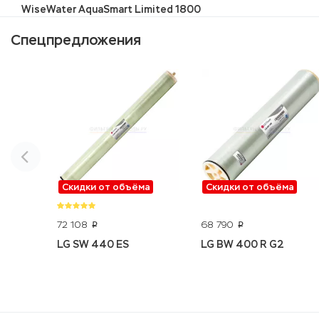
WiseWater AquaSmart Limited 1800
Спецпредложения
Скидки от объёма
Скидки от объёма
72 108
68 790
p
p
LG SW 440 ES
LG BW 400 R G2