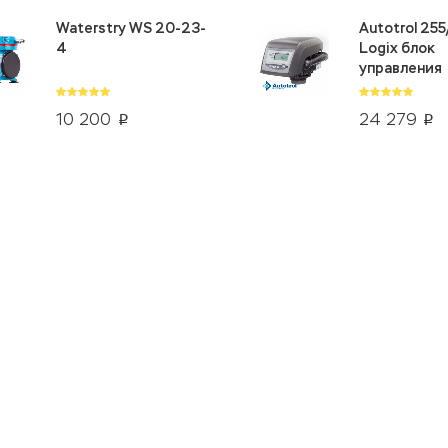
Waterstry WS 20-23-
Autotrol 25
4
Logix блок
управления
10 200
24 279
p
p