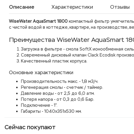
Описание
Характеристики
Отзывы
WiseWater AquaSmart 1800
компактный фильтр умягчител
с чистой водой в коттедже, квартире, на производстве, в
Преимущества WiseWater AquaSmart 1
Загрузка в фильтре - смола SoftX ионообменная силь
Современный дисковый клапан Clack Ecodisk произв
Качественный пластик корпуса.
Основные характеристики
Производительность макс. - 1,8 м3/ч.
Регенерация смолы -
счетчик / таймер.
Давление воды - от
2,5 до 6,0
атм
.
Потеря напора - от
0,3 до 0,6
Бар.
Подключение -
1".
Габариты - 1040x351x530 мм.
Сейчас покупают