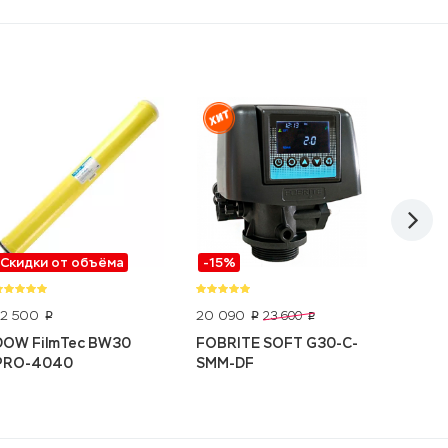
Скидки от объёма
-15%
Скидк
32 500
20 090
71 622
23 600
p
p
p
DOW FilmTec BW30
FOBRITE SOFT G30-С-
LG BW
PRO-4040
SMM-DF