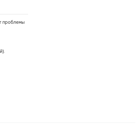
т проблемы
й).