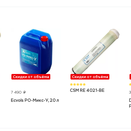
Скидки от объёма
Скидки от объёма
CSM RE 4021-BE
7 490
p
Ecvols РО-Микс-У, 20 л