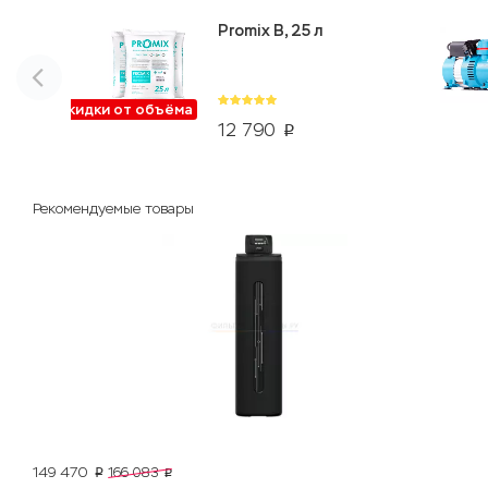
Promix B, 25 л
Скидки от объёма
12 790
p
Рекомендуемые товары
149 470
166 083
p
p