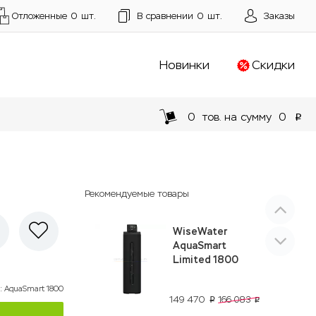
Отложенные
0
шт.
В сравнении
0
шт.
Заказы
Новинки
Скидки
0
тов. на сумму
0
p
Рекомендуемые товары
WiseWater
AquaSmart
Limited 1800
:
AquaSmart 1800
149 470
166 083
p
p