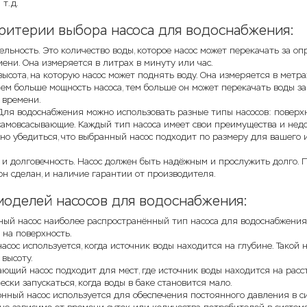
 т.д.
ритерии выбора насоса для водоснабжения:
льность. Это количество воды, которое насос может перекачать за о
ени. Она измеряется в литрах в минуту или час.
высота, на которую насос может поднять воду. Она измеряется в метра
ем больше мощность насоса, тем больше он может перекачать воды за
 времени.
 Для водоснабжения можно использовать разные типы насосов: поверх
самовсасывающие. Каждый тип насоса имеет свои преимущества и недо
но убедиться, что выбранный насос подходит по размеру для вашего 
и долговечность. Насос должен быть надёжным и прослужить долго. 
он сделан, и наличие гарантии от производителя.
моделей насосов для водоснабжения:
ый насос наиболее распространённый тип насоса для водоснабжения.
 на поверхность.
асос используется, когда источник воды находится на глубине. Такой
высоту.
ющий насос подходит для мест, где источник воды находится на расс
ески запускаться, когда воды в баке становится мало.
нный насос используется для обеспечения постоянного давления в с