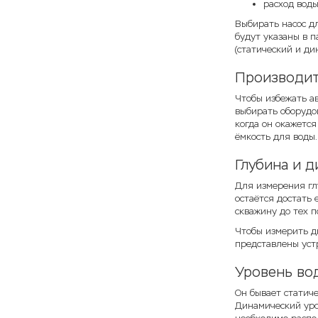
расход воды
Выбирать насос дл
будут указаны в п
(статический и ди
Производит
Чтобы избежать ав
выбирать оборудов
когда он окажется
ёмкость для воды.
Глубина и 
Для измерения глу
остаётся достать 
скважину до тех п
Чтобы измерить д
представлены устр
Уровень во
Он бывает статиче
Динамический уро