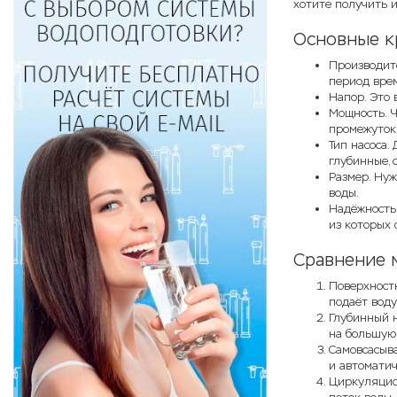
хотите получить и
Основные к
Производите
период врем
Напор. Это 
Мощность. Ч
промежуток
Тип насоса.
глубинные, 
Размер. Нуж
воды.
Надёжность 
из которых 
Сравнение 
Поверхностн
подаёт воду
Глубинный н
на большую 
Самовсасыва
и автоматич
Циркуляцио