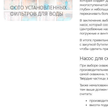
которая создаёт д
многоступенчатой
глубин и небольш
перекачивать бол
В заключение, выб
насос, который со
Центробежные нас
погружные и винт
В итоге, правильн
с закупкой бутил
чтобы сделать пр
Насос для 
При выборе скваж
производительнее
самой скважины, т
Твёрдые частицы з
Также немаловажн
тем выше должен б
считать:
производите
высота пода