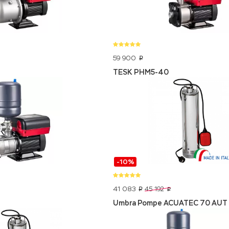
59 900
p
TESK PHM5-40
-10%
41 083
45 192
p
p
Umbra Pompe ACUATEC 70 AUT