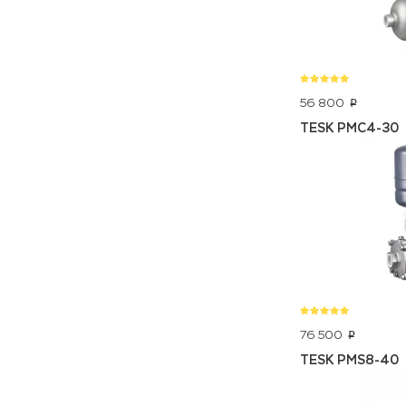
56 800
p
TESK PMC4-30
76 500
p
TESK PMS8-40