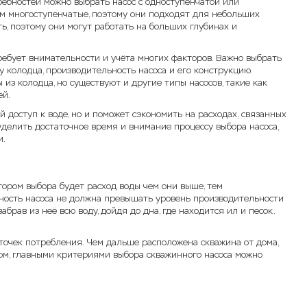
ребностей можно выбрать насос с одноступенчатой или
м многоступенчатые, поэтому они подходят для небольших
, поэтому они могут работать на больших глубинах и
требует внимательности и учёта многих факторов. Важно выбрать
у колодца, производительность насоса и его конструкцию.
з колодца, но существуют и другие типы насосов, такие как
ей.
 доступ к воде, но и поможет сэкономить на расходах, связанных
делить достаточное время и внимание процессу выбора насоса,
и.
тором выбора будет расход воды чем они выше, тем
ьность насоса не должна превышать уровень производительности
брав из неё всю воду, дойдя до дна, где находится ил и песок.
точек потребления. Чем дальше расположена скважина от дома,
азом, главными критериями выбора скважинного насоса можно