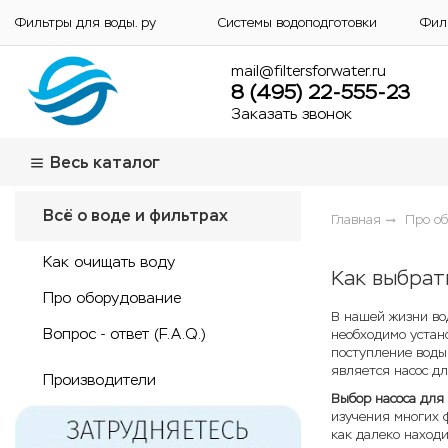
Фильтры для воды. ру
Системы водоподготовки
Фил
mail@filtersforwater.ru
8 (495) 22-555-23
Заказать звонок
Весь каталог
Всё о воде и фильтрах
Главная
Про о
Как очищать воду
Как выбрат
Про оборудование
В нашей жизни вод
Вопрос - ответ (F.A.Q.)
необходимо устан
поступление воды
является насос д
Производители
Выбор насоса для
изучения многих ф
как далеко находи