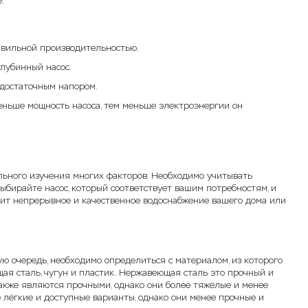
.
равильной производительностью.
глубинный насос.
 достаточным напором.
еньше мощность насоса, тем меньше электроэнергии он
льного изучения многих факторов. Необходимо учитывать
 Выбирайте насос, который соответствует вашим потребностям, и
ит непрерывное и качественное водоснабжение вашего дома или
ую очередь, необходимо определиться с материалом, из которого
я сталь, чугун и пластик. Нержавеющая сталь это прочный и
акже являются прочными, однако они более тяжёлые и менее
е лёгкие и доступные варианты, однако они менее прочные и