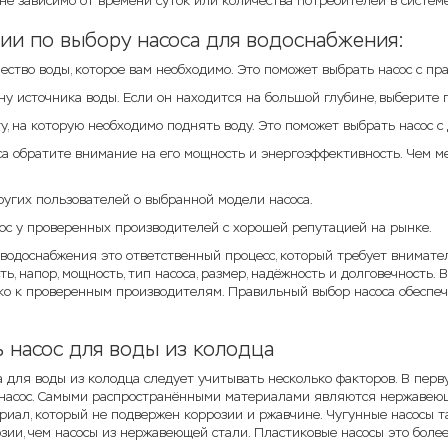
 не зависимо от времени суток или количества потребителей в системе
ии по выбору насоса для водоснабжения:
ество воды, которое вам необходимо. Это поможет выбрать насос с п
у источника воды. Если он находится на большой глубине, выберите 
у, на которую необходимо поднять воду. Это поможет выбрать насос с
са обратите внимание на его мощность и энергоэффективность. Чем м
ругих пользователей о выбранной модели насоса.
ос у проверенных производителей с хорошей репутацией на рынке.
 водоснабжения это ответственный процесс, который требует внимате
ь, напор, мощность, тип насоса, размер, надёжность и долговечность.
ко к проверенным производителям. Правильный выбор насоса обеспеч
 насос для воды из колодца
 для воды из колодца следует учитывать несколько факторов. В перв
 насос. Самыми распространёнными материалами являются нержавеюща
риал, который не подвержен коррозии и ржавчине. Чугунные насосы т
зии, чем насосы из нержавеющей стали. Пластиковые насосы это боле