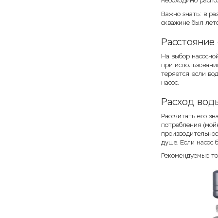
необходимо распол
Важно знать: в ра
скважине был лет
Расстояние
На выбор насосной
при использовании
теряется, если во
насос.
Расход вод
Рассчитать его зн
потребления (мойк
производительност
душе. Если насос 
Рекомендуемые т