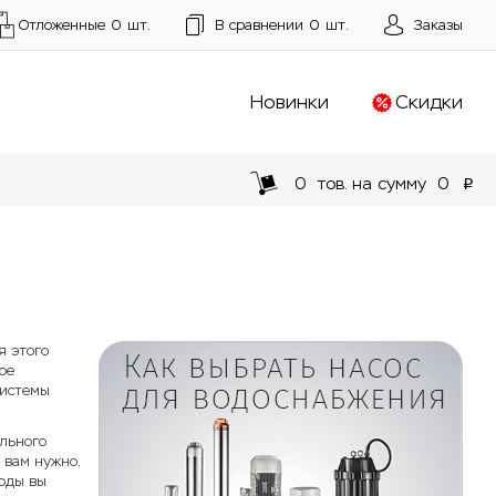
Отложенные
0
шт.
В сравнении
0
шт.
Заказы
Новинки
Скидки
0
тов. на сумму
0
p
я этого
ое
системы
ельного
 вам нужно,
воды вы