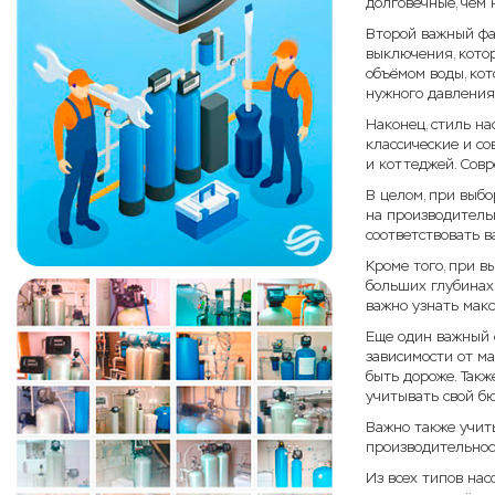
долговечные, чем 
Второй важный фа
выключения, котор
объёмом воды, кот
нужного давления
Наконец, стиль на
классические и с
и коттеджей. Совр
В целом, при выбо
на производительн
соответствовать 
Кроме того, при в
больших глубинах 
важно узнать макс
Еще один важный ф
зависимости от ма
быть дороже. Такж
учитывать свой б
Важно также учиты
производительност
Из всех типов на