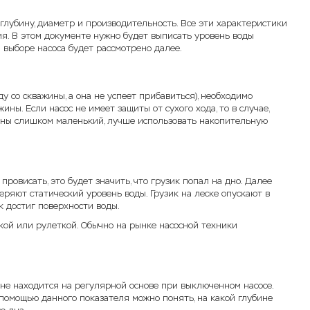
глубину, диаметр и производительность. Все эти характеристики
ия. В этом документе нужно будет выписать уровень воды
 выборе насоса будет рассмотрено далее.
 со скважины, а она не успеет прибавиться), необходимо
ы. Если насос не имеет защиты от сухого хода, то в случае,
ажины слишком маленький, лучше использовать накопительную
ровисать, это будет значить, что грузик попал на дно. Далее
еряют статический уровень воды. Грузик на леске опускают в
ик достиг поверхности воды.
ой или рулеткой. Обычно на рынке насосной техники
ине находится на регулярной основе при выключенном насосе.
 помощью данного показателя можно понять, на какой глубине