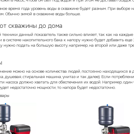
ожить насос, чтобы он был под водой и при этом не доставал осадок с
зное время года уровень воды в скважине будет разным. При выборе 
ом. Обычно зимой в скважине воды больше.
 от скважины до дома
 техники данный показатель также сильно влияет, так как на каждые 
 в системе накопительного бака к напору нужно будет добавить еще 2
ду нужно подать на большую высоту, например, на второй или даже т
ы
ачение можно на основе количества людей, постоянно находящихся в д
а, душевая, стиральная машина, унитаз и так далее). Если потреблен
и насоса должно хватать для обеспечения их водой. Например, один ч
будет недостаточно мощности, то напора будет недостаточно.
овары