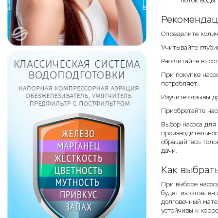
поток воды,
Рекомендац
Определите колич
Учитывайте глубин
Рассчитайте высот
При покупке насо
потребляет.
Изучите отзывы д
Приобретайте нас
Выбор насоса для
производительност
обращайтесь толь
дачи.
Как выбрать
При выборе насоса
будет изготовлен
долговечный мате
устойчивы к корро