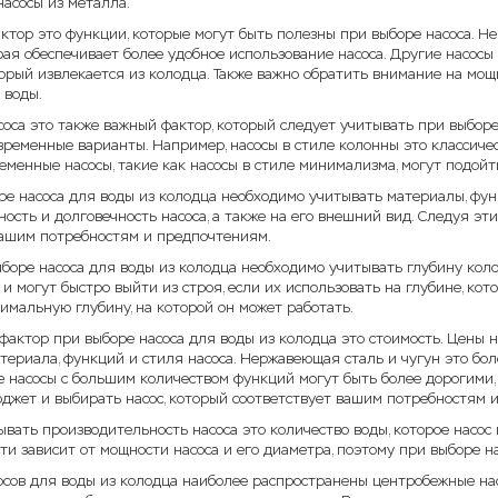
насосы из металла.
ктор это функции, которые могут быть полезны при выборе насоса. Н
ая обеспечивает более удобное использование насоса. Другие насосы
орый извлекается из колодца. Также важно обратить внимание на мощ
 воды.
соса это также важный фактор, который следует учитывать при выбор
овременные варианты. Например, насосы в стиле колонны это классич
еменные насосы, такие как насосы в стиле минимализма, могут подой
ре насоса для воды из колодца необходимо учитывать материалы, фун
ость и долговечность насоса, а также на его внешний вид. Следуя эти
вашим потребностям и предпочтениям.
ыборе насоса для воды из колодца необходимо учитывать глубину кол
и могут быстро выйти из строя, если их использовать на глубине, к
имальную глубину, на которой он может работать.
актор при выборе насоса для воды из колодца это стоимость. Цены н
териала, функций и стиля насоса. Нержавеющая сталь и чугун это бол
е насосы с большим количеством функций могут быть более дорогими,
юджет и выбирать насос, который соответствует вашим потребностям 
вать производительность насоса это количество воды, которое насос
и зависит от мощности насоса и его диаметра, поэтому при выборе н
сосов для воды из колодца наиболее распространены центробежные на