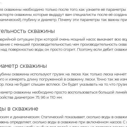
.
я скважины необходимо только после того, как узнаете её параметры 
аспорте скважины, которые выдадут вам специалисты после её создан
намический), глубину и диаметр. Почему эти параметры так важны при
ельность скважины
арийной ситуации (при которой очень мощный насос выкачает всю воду
ание с меньшей производительностью, чем производительность скважин
 над поверхностью воды, он просто сгорит. Поэтому, если дебит скв
диаметр скважины
бины скважины используют грузик на леске. Как только леска начнёт п
его и измерять длину погруженной в скважину лески. Точно так же изм
ор, пока не будет слышен всплеск. Он будет указывать на то, что груз
иаметр скважины необходимо просто воспользоваться большой линейк
ойства диаметром 75, 96 и 110 мм.
ды в скважине
ским и динамическим. Статический показывает, сколько воды в скваж
вень определяет, сколько воды в скважине при включённом насосе. С