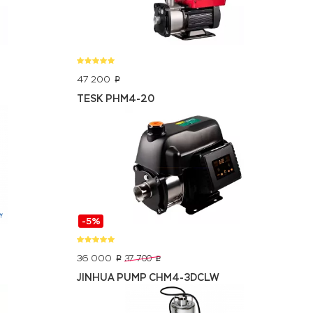
47 200
p
TESK PHM4-20
-5%
36 000
37 700
p
p
JINHUA PUMP CHM4-3DCLW