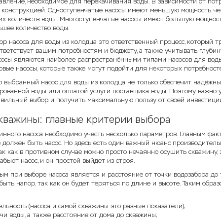
авление, необходимое для перекачивания воды. В зависимости от пот
 конструкцией. Одноступенчатые насосы имеют меньшую мощность, че
их количеств воды. Многоступенчатые насосы имеют большую мощность
ьшее количество воды.
ор насоса для воды из колодца это ответственный процесс, который 
ответствует вашим потребностям и бюджету, а также учитывать глубин
осы являются наиболее распространёнными типами насосов для воды и
овые насосы, которые также могут подойти для некоторых потребност
о выбранный насос для воды из колодца не только обеспечит надёжный
ированной воды или оплатой услуги поставщика воды. Поэтому важно у
авильный выбор и получить максимальную пользу от своей инвестици
скважины: главные критерии выбора
инного насоса необходимо учесть несколько параметров. Главным фак
 должен быть насос. Но здесь есть один важный нюанс производител
ак как в противном случае можно просто нечаянно осушить скважину, за
абьют насос, и он простой выйдет из строя.
ым при выборе насоса является и расстояние от точки водозабора до 
ыть напор, так как он будет теряться по длине и высоте. Таким обр
льность (насоса и самой скважины это разные показатели);
чи воды, а также расстояние от дома до скважины;