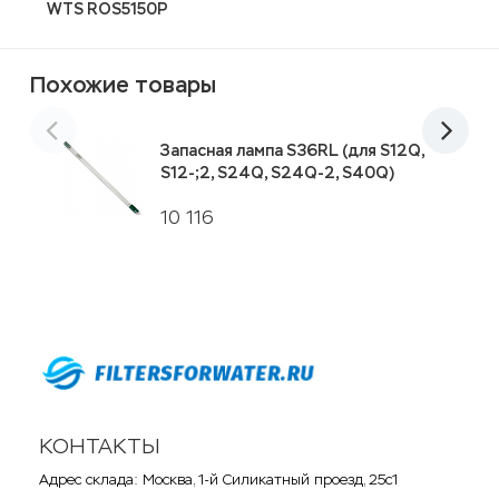
WTS ROS5150P
C
Похожие товары
Запасная лампа S36RL (для S12Q,
S12-;2, S24Q, S24Q-2, S40Q)
10 116
КОНТАКТЫ
Адрес склада: Москва, 1-й Силикатный проезд, 25с1