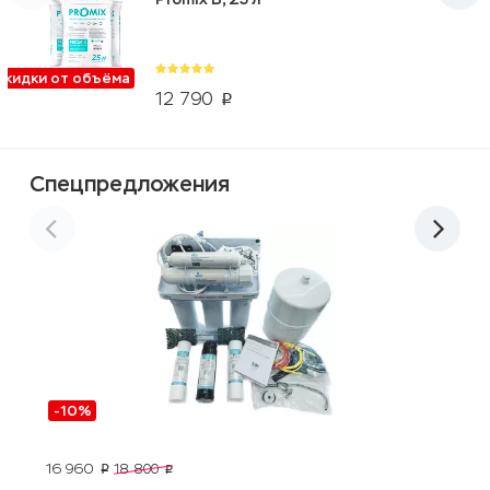
Скидки от объёма
12 790
p
Спецпредложения
-10%
16 960
5
18 800
p
p