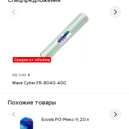
Спецпредложения
Скидки от объёма
68 049
5
p
Wave Cyber FR-8040-400
S
Похожие товары
Ecvols РО-Микс-У, 20 л