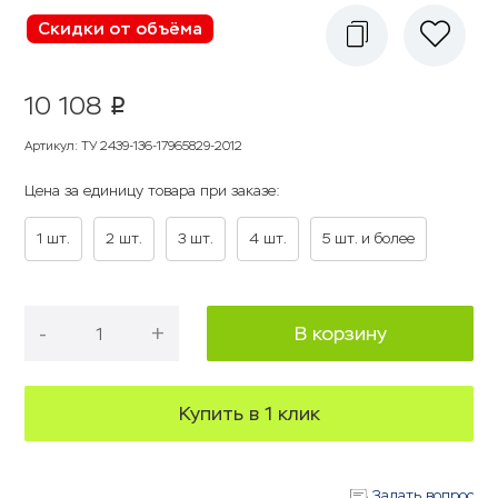
Скидки от объёма
10 108
p
Артикул
:
ТУ 2439-136-17965829-2012
Цена за единицу товара при заказе:
1 шт.
2 шт.
3 шт.
4 шт.
5 шт. и более
-
+
В корзину
Купить в 1 клик
Задать вопрос