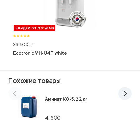
Скидки от объёма
36 600
1
p
Ecotronic V11-U4T white
P
Похожие товары
Аминат КО-5, 22 кг
4 600