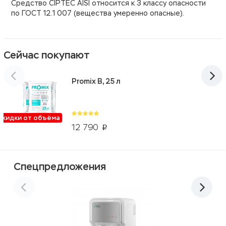
Средство CIPTEC AISI относится к 3 классу опасности
по ГОСТ 12.1 007 (вещества умеренно опасные).
Сейчас покупают
Promix B, 25 л
Скидки от объёма
12 790
p
Спецпредложения