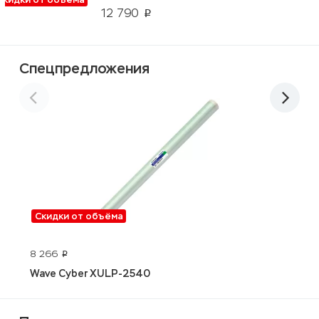
12 790
p
Спецпредложения
Скидки от объёма
H
8 266
p
Wave Cyber XULP-2540