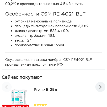
99,2% и производительностью 4,5 м3 в сутки.
Особенности CSM RE 4021-BLF
рулонная мембрана из полиамида;
площадь фильтрующей поверхности 3,3 м2;
длина / диаметр, мм: 533,4 / 99;
входная трубка, мм: 19.1;
вес, кг: 2,1;
производство: Южная Корея.
Осуществляем поставки мембран CSM RE4021-BLF
промышленным предприятиям РФ.
Сейчас покупают
Promix B, 25 л
Скидки от объёма