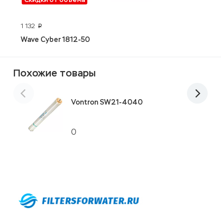
1 132
8
p
Wave Cyber 1812-50
К
Похожие товары
Vontron SW21-4040
0