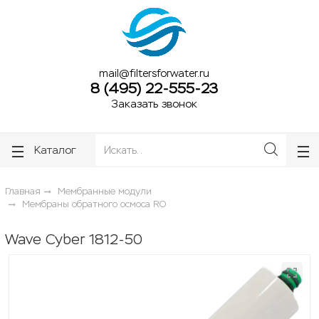
ose
ose
mail@filtersforwater.ru
8 (495) 22-555-23
Заказать звонок
Каталог
Главная
Мембранные модули
Мембраны обратного осмоса RO
Wave Cyber 1812-50