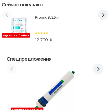
Сейчас покупают
Promix B, 25 л
Скидки от объёма
12 790
p
Спецпредложения
Скидки от объёма